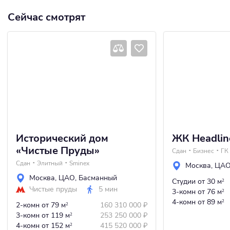
Сейчас смотрят
Исторический дом
ЖК Headlin
«Чистые Пруды»
Сдан
Бизнес
ГК
Сдан
Элитный
Sminex
Москва
,
ЦА
Москва
,
ЦАО
,
Басманный
Студии
от 30 м
2
Чистые пруды
5 мин
3-комн
от 76 м
2
4-комн
от 89 м
2
2-комн
от 79 м
160 310 000
₽
2
3-комн
от 119 м
253 250 000
₽
2
4-комн
от 152 м
415 520 000
₽
2