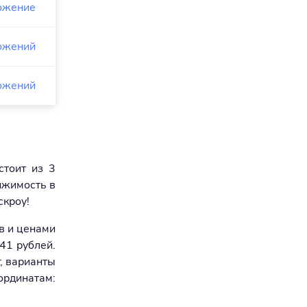
ожение
ожений
ожений
тоит из 3
ижимость в
скроу!
в и ценами
41 рублей.
г, варианты
ординатам: