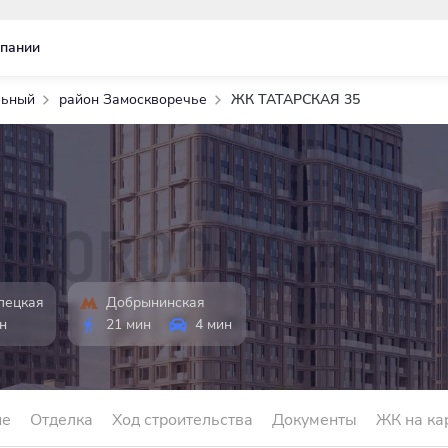
пании
льный
район Замоскворечье
ЖК ТАТАРСКАЯ 35
лецкая
Добрынинская
н
21 мин
4 мин
ие
Отделка
Ход строительства
Документы
ЖК на ка