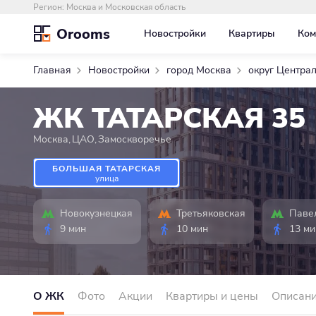
Регион:
Москва и Московская область
Orooms
Новостройки
Квартиры
Ком
Главная
Новостройки
город Москва
округ Центра
ЖК ТАТАРСКАЯ 35
Москва
,
ЦАО
,
Замоскворечье
БОЛЬШАЯ ТАТАРСКАЯ
улица
Новокузнецкая
Третьяковская
Паве
9 мин
10 мин
13 ми
О ЖК
Фото
Акции
Квартиры и цены
Описан