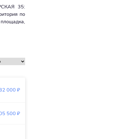
РСКАЯ 35:
ритория по
 площадка,
32 000
₽
05 500
₽