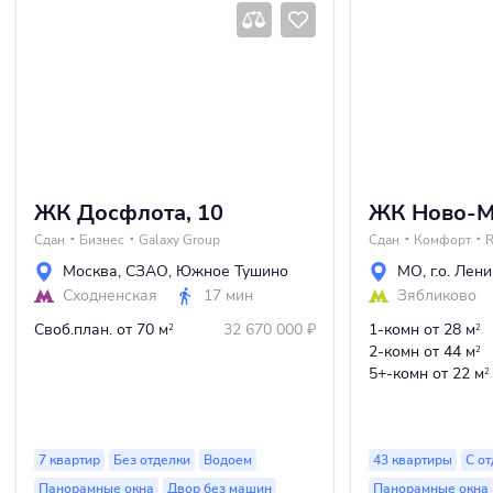
ЖК Досфлота, 10
ЖК Ново-М
Сдан
Бизнес
Galaxy Group
Сдан
Комфорт
R
Москва
,
СЗАО
,
Южное Тушино
МО
,
г.о. Лен
Сходненская
17 мин
Зябликово
Своб.план.
от 70 м
32 670 000
₽
1-комн
от 28 м
2
2
2-комн
от 44 м
2
5+-комн
от 22 м
2
7 квартир
Без отделки
Водоем
43 квартиры
С о
Панорамные окна
Двор без машин
Панорамные окна