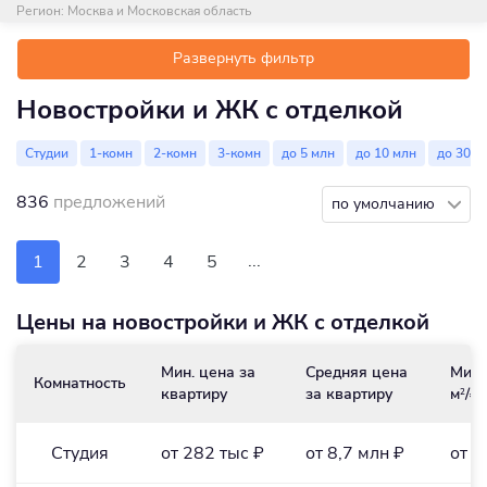
Регион:
Москва и Московская область
Развернуть фильтр
Новостройки и ЖК с отделкой
Студии
1-комн
2-комн
3-комн
до 5 млн
до 10 млн
до 30 м
836
предложений
по умолчанию
...
1
2
3
4
5
Цены на новостройки и ЖК с отделкой
Мин. цена за
Средняя цена
Мин.
Комнатность
квартиру
за квартиру
м
/₽
2
Студия
от 282 тыс ₽
от 8,7 млн ₽
от 1