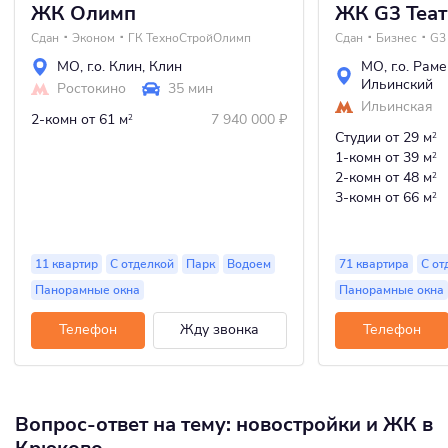
ЖК Олимп
ЖК G3 Теа
Сдан
Эконом
ГК ТехноСтройОлимп
Сдан
Бизнес
G3
МО
,
г.о. Клин
,
Клин
МО
,
г.о. Рам
Ильинский
Ростокино
35 мин
Ильинская
2-комн
от 61 м
7 940 000
₽
2
Студии
от 29 м
2
1-комн
от 39 м
2
2-комн
от 48 м
2
3-комн
от 66 м
2
11 квартир
С отделкой
Парк
Водоем
71 квартира
С от
Панорамные окна
Панорамные окна
Телефон
Жду звонка
Телефон
Вопрос-ответ на тему: новостройки и ЖК в