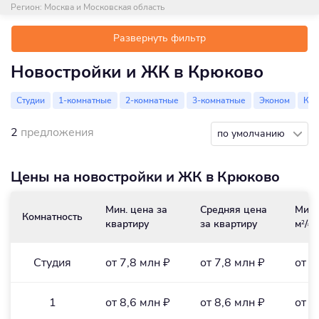
Регион:
Москва и Московская область
Развернуть фильтр
Новостройки и ЖК в Крюково
Студии
1-комнатные
2-комнатные
3-комнатные
Эконом
Ко
2
предложения
по умолчанию
Цены на новостройки и ЖК в Крюково
Мин. цена за
Средняя цена
Мин.
Комнатность
квартиру
за квартиру
м
/₽
2
Студия
от 7,8 млн ₽
от 7,8 млн ₽
от 2
1
от 8,6 млн ₽
от 8,6 млн ₽
от 3