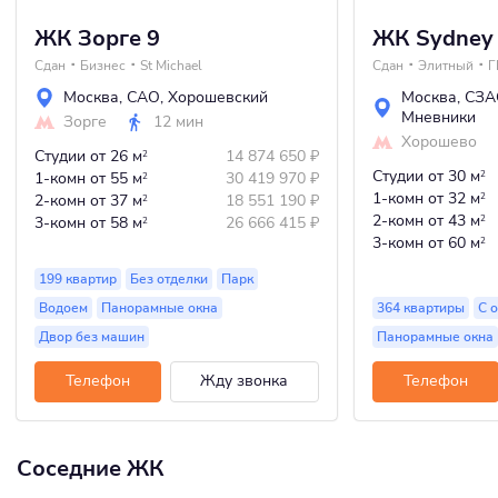
ЖК Зорге 9
ЖК Sydney 
Сдан
Бизнес
St Michael
Сдан
Элитный
Г
Москва
,
САО
,
Хорошевский
Москва
,
СЗА
Мневники
Зорге
12 мин
Хорошево
Студии
от 26 м
14 874 650
₽
2
Студии
от 30 м
1-комн
от 55 м
30 419 970
₽
2
2
1-комн
от 32 м
2-комн
от 37 м
18 551 190
₽
2
2
2-комн
от 43 м
3-комн
от 58 м
26 666 415
₽
2
2
3-комн
от 60 м
2
199 квартир
Без отделки
Парк
Водоем
Панорамные окна
364 квартиры
С 
Двор без машин
Панорамные окна
Телефон
Жду звонка
Телефон
Соседние ЖК