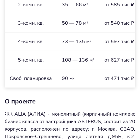
2-комн. кв.
35 — 66 м
от 585 тыс ₽
2
3-комн. кв.
50 — 78 м
от 540 тыс ₽
2
4-комн. кв.
73 — 135 м
от 597 тыс ₽
2
5-комн. кв.
108 — 136 м
от 627 тыс ₽
2
Cвоб. планировка
90 м
от 471 тыс ₽
2
О проекте
ЖК ALIA (АЛИА) - монолитный (кирпичный) комплекс
бизнес класса от застройщика ASTERUS, состоит из 20
корпусов, расположен по адресу: г. Москва, СЗАО,
Покровское-Стрешнево, улица Летная д.95Б, к.2.