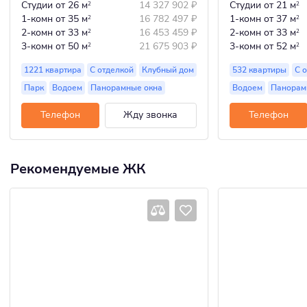
Студии
от 26 м
14 327 902
₽
Студии
от 21 м
2
2
1-комн
от 35 м
16 782 497
₽
1-комн
от 37 м
2
2
2-комн
от 33 м
16 453 459
₽
2-комн
от 33 м
2
2
3-комн
от 50 м
21 675 903
₽
3-комн
от 52 м
2
2
1221 квартира
С отделкой
Клубный дом
532 квартиры
С 
Парк
Водоем
Панорамные окна
Водоем
Панорам
Телефон
Жду звонка
Телефон
Рекомендуемые ЖК