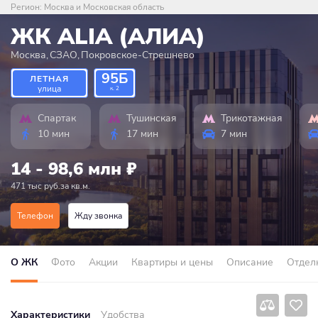
Регион:
Москва и Московская область
ЖК ALIA (АЛИА)
Москва
,
СЗАО
,
Покровское-Стрешнево
95Б
ЛЕТНАЯ
улица
к. 2
Спартак
Тушинская
Трикотажная
10 мин
17 мин
7 мин
14 - 98,6 млн
₽
471 тыс руб.за кв.м.
Телефон
Жду звонка
О ЖК
Фото
Акции
Квартиры и цены
Описание
Отдел
Характеристики
Удобства