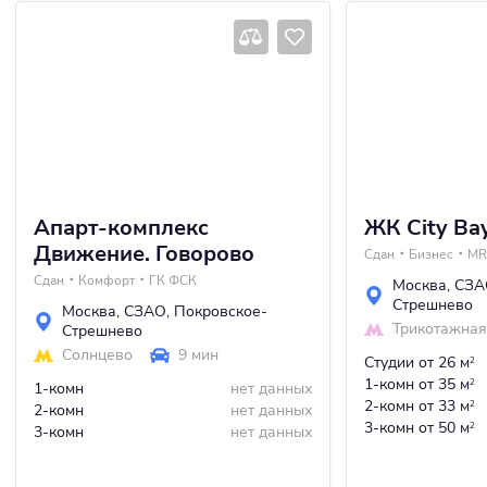
Апарт-комплекс
ЖК City Ba
Движение. Говорово
Сдан
Бизнес
MR
Сдан
Комфорт
ГК ФСК
Москва
,
СЗА
Стрешнево
Москва
,
СЗАО
,
Покровское-
Трикотажная
Стрешнево
Солнцево
9 мин
Студии
от 26 м
2
1-комн
от 35 м
2
1-комн
нет данных
2-комн
от 33 м
2
2-комн
нет данных
3-комн
от 50 м
2
3-комн
нет данных