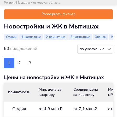
Регион:
Москва и Московская область
Развернуть фильтр
Новостройки и ЖК в Мытищах
Студии
1-комнатные
2-комнатные
3-комнатные
Эконом
Ко
50
предложений
по умолчанию
1
2
3
Цены на новостройки и ЖК в Мытищах
Мин. цена за
Средняя цена
Мин.
Комнатность
квартиру
за квартиру
м
/₽
2
Студия
от 4,8 млн ₽
от 7,1 млн ₽
от 2