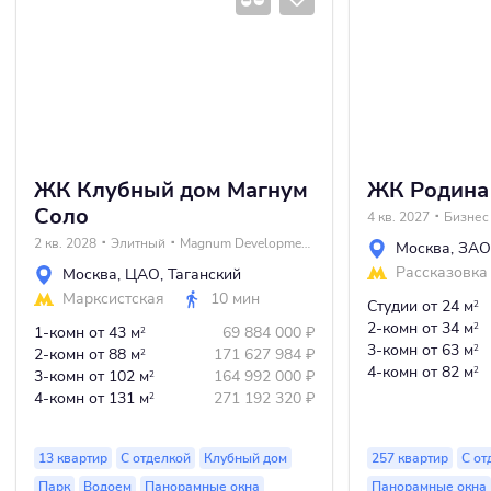
ЖК Клубный дом Магнум
ЖК Родина
Соло
4 кв. 2027
Бизнес
2 кв. 2028
Элитный
Magnum Development
Москва
,
ЗАО
Рассказовка
Москва
,
ЦАО
,
Таганский
Марксистская
10 мин
Студии
от 24 м
2
2-комн
от 34 м
2
1-комн
от 43 м
69 884 000
₽
2
3-комн
от 63 м
2
2-комн
от 88 м
171 627 984
₽
2
4-комн
от 82 м
2
3-комн
от 102 м
164 992 000
₽
2
4-комн
от 131 м
271 192 320
₽
2
13 квартир
С отделкой
Клубный дом
257 квартир
С от
Парк
Водоем
Панорамные окна
Панорамные окна