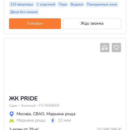
233 квартиры
С отделкой
Парк
Водоем
Панорамные окна
Двор без машин
Телефон
Жду звонка
ЖК PRIDE
Сдан
Элитный
ГК PIONEER
Москва
,
СВАО
,
Марьина роща
Марьина роща
13 мин
1-комн
от 29 м
16 048 946
₽
2