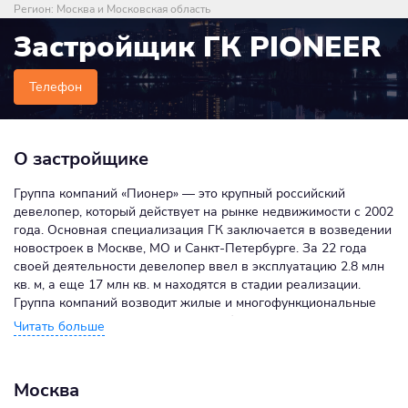
Регион:
Москва и Московская область
Застройщик ГК PIONEER
Телефон
О застройщике
Группа компаний «Пионер» ― это крупный российский
девелопер, который действует на рынке недвижимости с 2002
года. Основная специализация ГК заключается в возведении
новостроек в Москве, МО и Санкт-Петербурге. За 22 года
своей деятельности девелопер ввел в эксплуатацию 2.8 млн
кв. м, а еще 17 млн кв. м находятся в стадии реализации.
Группа компаний возводит жилые и многофункциональные
комплексы в сегменте «комфорт», «бизнес», «элит» и
«премиум». Многие проекты от девелопера удостоились
престижных премий и наград. В их числе комплекс SHIFT
(«ШИФТ»), архитектурная концепция которого была признана
Москва
открытием года по версии Urban Awards 2023 и Ostankino