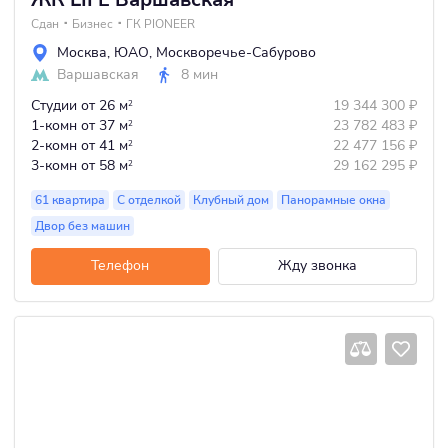
Сдан
Бизнес
ГК PIONEER
Москва
,
ЮАО
,
Москворечье-Сабурово
Варшавская
8 мин
Студии
от 26 м
19 344 300
₽
2
1-комн
от 37 м
23 782 483
₽
2
2-комн
от 41 м
22 477 156
₽
2
3-комн
от 58 м
29 162 295
₽
2
61 квартира
С отделкой
Клубный дом
Панорамные окна
Двор без машин
Телефон
Жду звонка