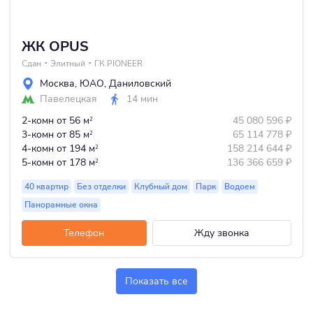
ЖК OPUS
Сдан
Элитный
ГК PIONEER
Москва
,
ЮАО
,
Даниловский
Павелецкая
14 мин
2-комн
от 56 м
45 080 596
₽
2
3-комн
от 85 м
65 114 778
₽
2
4-комн
от 194 м
158 214 644
₽
2
5-комн
от 178 м
136 366 659
₽
2
40 квартир
Без отделки
Клубный дом
Парк
Водоем
Панорамные окна
Телефон
Жду звонка
Показать все