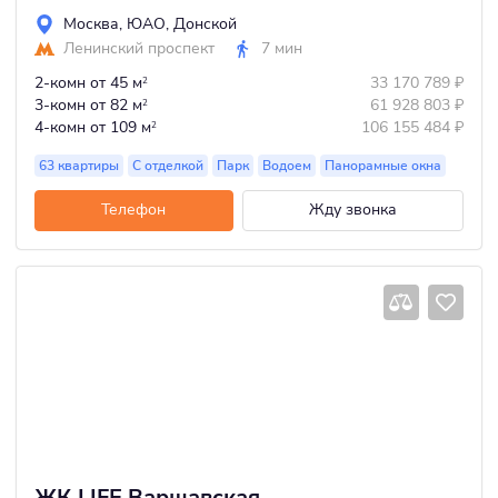
Москва
,
ЮАО
,
Донской
Ленинский проспект
7 мин
2-комн
от 45 м
33 170 789
₽
2
3-комн
от 82 м
61 928 803
₽
2
4-комн
от 109 м
106 155 484
₽
2
63 квартиры
С отделкой
Парк
Водоем
Панорамные окна
Телефон
Жду звонка
ЖК LIFE Варшавская