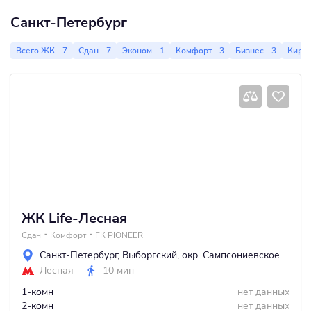
Санкт-Петербург
Всего ЖК - 7
Сдан - 7
Эконом - 1
Комфорт - 3
Бизнес - 3
Кирпи
ЖК Life-Лесная
Сдан
Комфорт
ГК PIONEER
Санкт-Петербург
,
Выборгский
,
окр. Сампсониевское
Лесная
10 мин
1-комн
нет данных
2-комн
нет данных