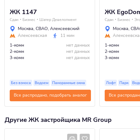
ЖК 1147
ЖК EgoDo
Сдан
Бизнес
Шатер Девелопмент
Сдан
Бизнес
Эг
Москва
,
СВАО
,
Алексеевский
Москва
,
СВА
Алексеевская
11 мин
Алексеевска
1-комн
нет данных
1-комн
2-комн
нет данных
2-комн
3-комн
нет данных
3-комн
Без взноса
Водоем
Панорамные окна
Лофт
Парк
Вод
Все распродано, подобрать аналог
Все распродан
Другие ЖК застройщика MR Group