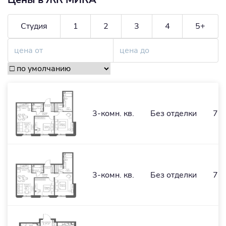
Студия
1
2
3
4
5+
3-комн. кв.
Без отделки
75,
3-комн. кв.
Без отделки
75,