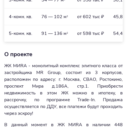
3-комн. кв.
54 — 77 м
от 558 тыс ₽
30,1 
4-комн. кв.
76 — 102 м
от 602 тыс ₽
45,8 
2
5-комн. кв.
91 — 136 м
от 598 тыс ₽
54,4 
2
О проекте
ЖК MИRA - монолитный комплекс элитного класса от
застройщика MR Group, состоит из 3 корпусов,
расположен по адресу: г. Москва, СВАО, Ростокино,
проспект Мира д.186А, стр.1. Приобрести
недвижимость в этом ЖК можно в ипотеку, в
рассрочку, по программе Trade-In. Продажа
осуществляется по ДДУ, все платежи будут проходить
через эскроу!
В данный момент в ЖК MИRA в наличии 448