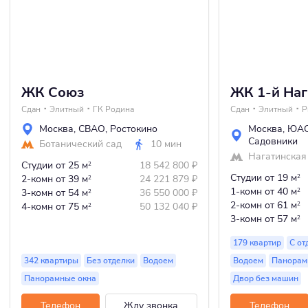
ЖК Союз
ЖК 1-й Наг
Сдан
Элитный
ГК Родина
Сдан
Элитный
P
Москва
,
СВАО
,
Ростокино
Москва
,
ЮА
Садовники
Ботанический сад
10 мин
Нагатинская
Студии
от 25 м
18 542 800
₽
2
Студии
от 19 м
2-комн
от 39 м
24 221 879
₽
2
2
1-комн
от 40 м
3-комн
от 54 м
36 550 000
₽
2
2
2-комн
от 61 м
4-комн
от 75 м
50 132 040
₽
2
2
3-комн
от 57 м
2
179 квартир
С от
342 квартиры
Без отделки
Водоем
Водоем
Панорам
Панорамные окна
Двор без машин
Телефон
Жду звонка
Телефон