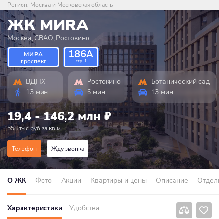
Регион:
Москва и Московская область
ЖК MИRA
Москва
,
СВАО
,
Ростокино
186А
МИРА
проспект
стр. 1
ВДНХ
Ростокино
Ботанический сад
13 мин
6 мин
13 мин
19,4 - 146,2 млн
₽
558 тыс руб.за кв.м.
Телефон
Жду звонка
О ЖК
Фото
Акции
Квартиры и цены
Описание
Отдел
Характеристики
Удобства