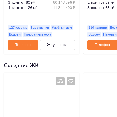
3-комн
от 80 м
80 146 396
₽
2-комн
от 39 м
2
2
4-комн
от 126 м
111 344 400
₽
3-комн
от 63 м
2
2
127 квартир
Без отделки
Клубный дом
116 квартир
Без 
Водоем
Панорамные окна
Водоем
Панорам
Телефон
Жду звонка
Телефон
Соседние ЖК