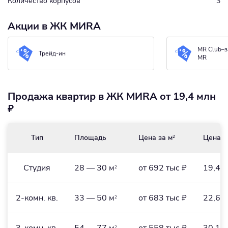
Количество корпусов
3
Акции в ЖК MИRA
MR Club–з
Трейд-ин
MR
Продажа квартир в ЖК MИRA от 19,4 млн
₽
Тип
Площадь
Цена за м
Цена
2
Студия
28 — 30 м
от 692 тыс ₽
19,4 
2
2-комн. кв.
33 — 50 м
от 683 тыс ₽
22,6 
2
2