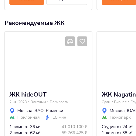
Рекомендуемые ЖК
ЖК hideOUT
ЖК Nagatin
2 кв. 2028
Элитный
Dominanta
Сдан
Бизнес
Гр
Москва
,
ЗАО
,
Раменки
Москва
,
ЮА
Поклонная
15 мин
Технопарк
1-комн
от 36 м
41 010 100
₽
Студии
от 24 м
2
2
2-комн
от 62 м
59 766 425
₽
1-комн
от 38 м
2
2