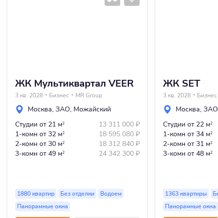
ЖК Мультиквартал VEER
ЖК SET
3 кв. 2028
Бизнес
MR Group
3 кв. 2028
Бизнес
Москва
,
ЗАО
,
Можайский
Москва
,
ЗАО
Студии
от 21 м
13 311 000
₽
Студии
от 22 м
2
2
1-комн
от 32 м
18 595 080
₽
1-комн
от 34 м
2
2
2-комн
от 30 м
18 312 840
₽
2-комн
от 31 м
2
2
3-комн
от 49 м
24 342 300
₽
3-комн
от 48 м
2
2
1880 квартир
Без отделки
Водоем
1363 квартиры
Б
Панорамные окна
Панорамные окна