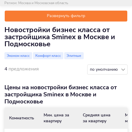
Регион:
Москва и Московская область
Развернуть фильтр
Новостройки бизнес класса от
застройщика Sminex в Москве и
Подмосковье
Эконом класс
Комфорт класс
Элитные
4
предложения
по умолчанию
Цены на новостройки бизнес класса от
застройщика Sminex в Москве и
Подмосковье
Мин. цена за
Средняя цена
Мин
Комнатность
квартиру
за квартиру
м
/
2