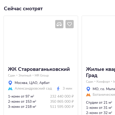
Сейчас смотрят
ЖК Староваганьковский
Жилые ква
Град
Сдан
Элитный
MR Group
Сдан
Комфорт
I
Москва
,
ЦАО
,
Арбат
Александровский сад
3 мин
МО
,
г.о. Мыт
Ботанически
1-комн
от 97 м
232 440 000
₽
2
2-комн
от 153 м
350 865 000
₽
2
Студии
от 21 м
2
3-комн
от 218 м
511 595 000
₽
2
1-комн
от 31 м
2
2-комн
от 32 м
2