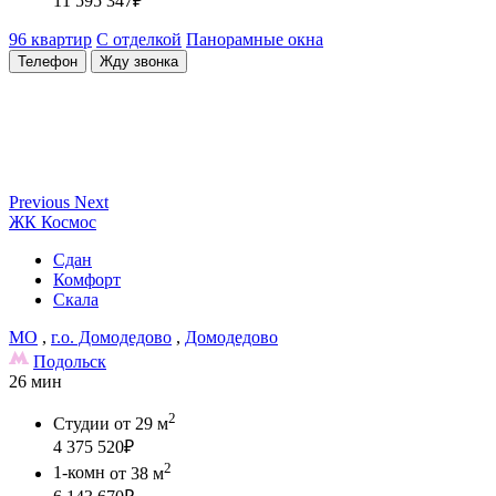
11 595 347
₽
96 квартир
С отделкой
Панорамные окна
Телефон
Жду звонка
Previous
Next
ЖК Космос
Сдан
Комфорт
Скала
МО
,
г.о. Домодедово
,
Домодедово
Подольск
26 мин
2
Студии
от 29 м
4 375 520
₽
2
1-комн
от 38 м