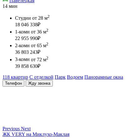
Павелецкая
14 мин
2
Студии
от 28 м
18 046 338
₽
2
1-комн
от 36 м
22 955 990
₽
2
2-комн
от 65 м
36 803 243
₽
2
3-комн
от 72 м
39 858 630
₽
118 квартир
С отделкой
Парк
Водоем
Панорамные окна
Телефон
Жду звонка
Previous
Next
ЖК VERY на Миклухо-Маклая