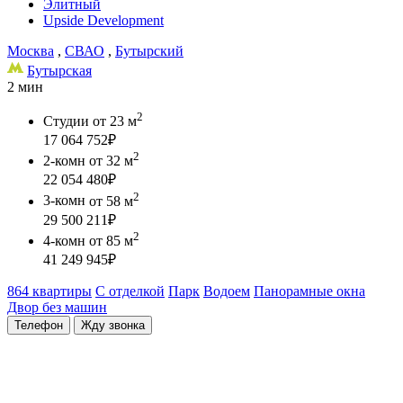
Элитный
Upside Development
Москва
,
СВАО
,
Бутырский
Бутырская
2 мин
2
Студии
от 23 м
17 064 752
₽
2
2-комн
от 32 м
22 054 480
₽
2
3-комн
от 58 м
29 500 211
₽
2
4-комн
от 85 м
41 249 945
₽
864 квартиры
С отделкой
Парк
Водоем
Панорамные окна
Двор без машин
Телефон
Жду звонка