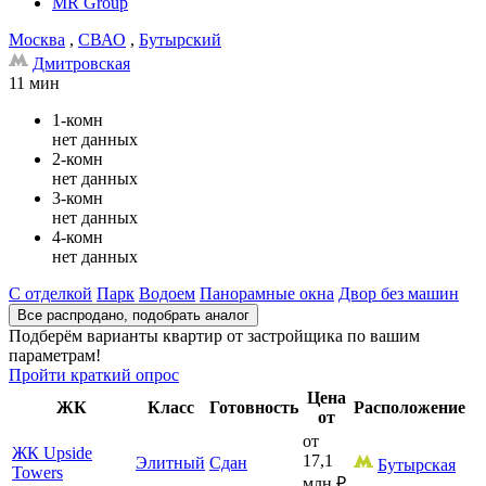
MR Group
Москва
,
СВАО
,
Бутырский
Дмитровская
11 мин
1-комн
нет данных
2-комн
нет данных
3-комн
нет данных
4-комн
нет данных
С отделкой
Парк
Водоем
Панорамные окна
Двор без машин
Все распродано, подобрать аналог
Подберём варианты квартир от застройщика по вашим
параметрам!
Пройти краткий опрос
Цена
ЖК
Класс
Готовность
Расположение
от
от
ЖК Upside
17,1
Элитный
Сдан
Бутырская
Towers
млн
₽