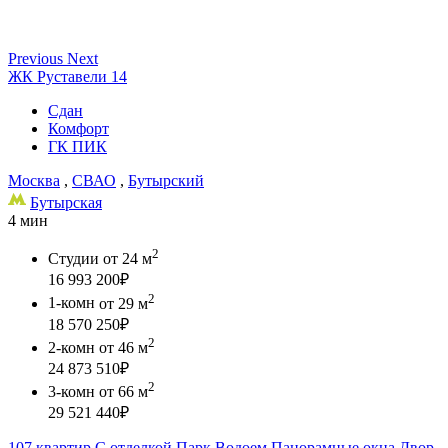
Previous
Next
ЖК Руставели 14
Сдан
Комфорт
ГК ПИК
Москва
,
СВАО
,
Бутырский
Бутырская
4 мин
2
Студии
от 24 м
16 993 200
₽
2
1-комн
от 29 м
18 570 250
₽
2
2-комн
от 46 м
24 873 510
₽
2
3-комн
от 66 м
29 521 440
₽
107 квартир
С отделкой
Парк
Водоем
Панорамные окна
Двор