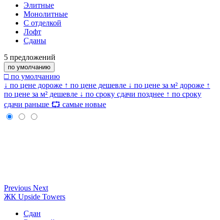
Элитные
Монолитные
С отделкой
Лофт
Сданы
5
предложений
по умолчанию
□ по умолчанию
↓ по цене дороже
↑ по цене дешевле
↓ по цене за м² дороже
↑
по цене за м² дешевле
↓ по сроку сдачи позднее
↑ по сроку
сдачи раньше
⮔ самые новые
Previous
Next
ЖК Upside Towers
Сдан