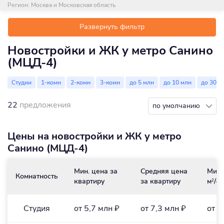
Регион:
Москва и Московская область
Развернуть фильтр
Новостройки и ЖК у метро Санино
(МЦД-4)
Студии
1-комн
2-комн
3-комн
до 5 млн
до 10 млн
до 30 м
22
предложения
по умолчанию
Цены на новостройки и ЖК у метро
Санино (МЦД-4)
Мин. цена за
Средняя цена
Мин.
Комнатность
квартиру
за квартиру
м
/₽
2
Студия
от 5,7 млн ₽
от 7,3 млн ₽
от 1