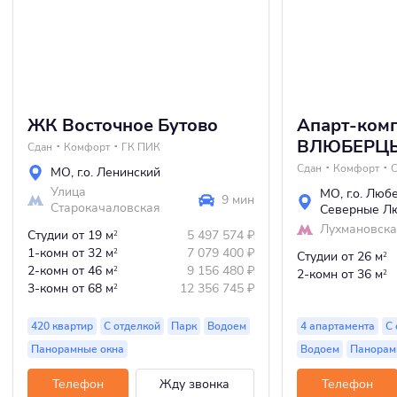
ЖК Восточное Бутово
Апарт-ком
ВЛЮБЕРЦ
Сдан
Комфорт
ГК ПИК
Сдан
Комфорт
МО
,
г.о. Ленинский
Улица
МО
,
г.о. Люб
9 мин
Старокачаловская
Северные Л
Лухмановск
Студии
от 19 м
5 497 574
₽
2
1-комн
от 32 м
7 079 400
₽
2
Студии
от 26 м
2
2-комн
от 46 м
9 156 480
₽
2
2-комн
от 36 м
2
3-комн
от 68 м
12 356 745
₽
2
420 квартир
С отделкой
Парк
Водоем
4 апартамента
С 
Панорамные окна
Водоем
Панорам
Телефон
Жду звонка
Телефон