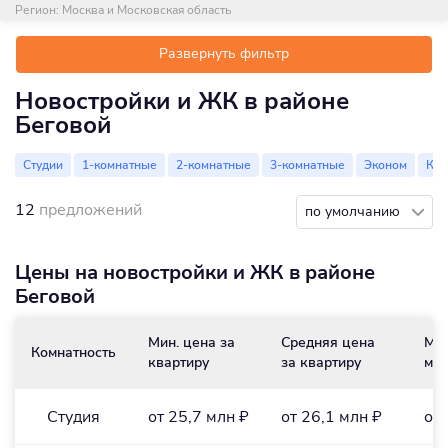
Регион:
Москва и Московская область
Развернуть фильтр
Новостройки и ЖК в районе
Беговой
Студии
1-комнатные
2-комнатные
3-комнатные
Эконом
Ко
12
предложений
по умолчанию
Цены на новостройки и ЖК в районе
Беговой
Мин. цена за
Средняя цена
Мин
Комнатность
квартиру
за квартиру
м
/
2
Студия
от 25,7 млн ₽
от 26,1 млн ₽
от 