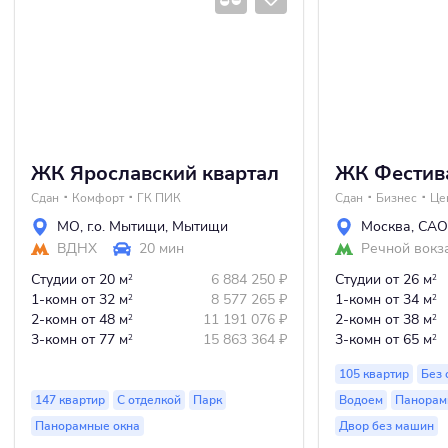
ЖК Ярославский квартал
ЖК Фестив
Сдан
Комфорт
ГК ПИК
Сдан
Бизнес
Це
МО
,
г.о. Мытищи
,
Мытищи
Москва
,
САО
ВДНХ
20 мин
Речной вокз
Студии
от 20 м
6 884 250
₽
Студии
от 26 м
2
2
1-комн
от 32 м
8 577 265
₽
1-комн
от 34 м
2
2
2-комн
от 48 м
11 191 076
₽
2-комн
от 38 м
2
2
3-комн
от 77 м
15 863 364
₽
3-комн
от 65 м
2
2
105 квартир
Без 
147 квартир
С отделкой
Парк
Водоем
Панорам
Панорамные окна
Двор без машин