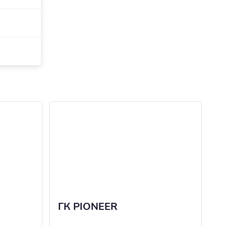
ГК PIONEER
S