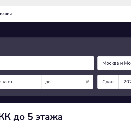
пании
Москва и Мо
ена от
до
Сдан
20
ЖК до 5 этажа