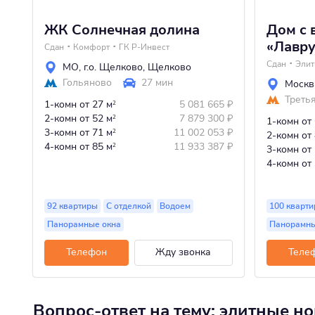
ЖК Солнечная долина
Дом с 
«Лавр
Сдан
Комфорт
ГК Р-Инвест
Сдан
Эли
МО
,
г.о. Щелково
,
Щелково
Гольяново
27 мин
Москв
Треть
1-комн
от 27 м
5 081 665
₽
2
2-комн
от 52 м
7 879 300
₽
2
1-комн
от
3-комн
от 71 м
11 002 053
₽
2
2-комн
от
4-комн
от 85 м
11 933 387
₽
2
3-комн
от
4-комн
от
92 квартиры
С отделкой
Водоем
100 кварти
Панорамные окна
Панорамны
Телефон
Жду звонка
Теле
Вопрос-ответ на тему: элитные н