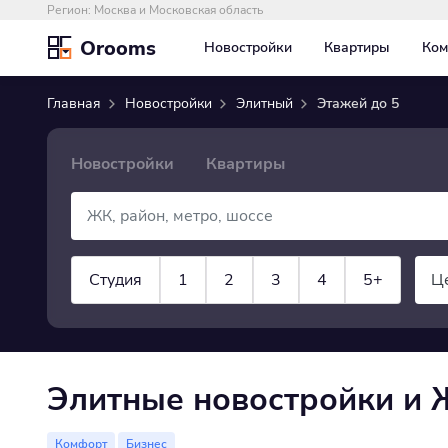
Регион:
Москва и Московская область
Orooms
Новостройки
Квартиры
Ком
Главная
Новостройки
Элитный
Этажей до 5
Новостройки
Квартиры
Студия
1
2
3
4
5+
Ц
×
×
Элитный
Этаж до
5
показать все
Элитные новостройки и 
Комфорт
Бизнес