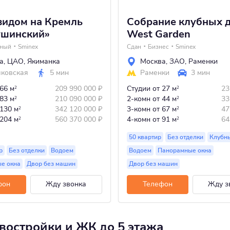
видом на Кремль
Собрание клубных 
ушинский»
West Garden
тный
Sminex
Сдан
Бизнес
Sminex
а
,
ЦАО
,
Якиманка
Москва
,
ЗАО
,
Раменки
яковская
5 мин
Раменки
3 мин
 66 м
209 990 000
₽
Студии
от 27 м
23
2
2
 83 м
210 090 000
₽
2-комн
от 44 м
33
2
2
 130 м
342 120 000
₽
3-комн
от 67 м
47
2
2
 204 м
560 370 000
₽
4-комн
от 91 м
64
2
2
50 квартир
Без отделки
Клубн
р
Без отделки
Водоем
Водоем
Панорамные окна
е окна
Двор без машин
Двор без машин
фон
Жду звонка
Телефон
Жду з
овостройки и ЖК до 5 этажа