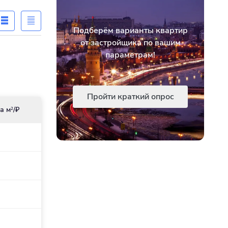
Подберём варианты квартир
от застройщика по вашим
параметрам!
Пройти краткий опрос
а м
/₽
2