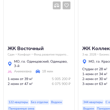
ЖК Восточный
ЖК Коллек
Сдан
Комфорт
Фонд развития территорий
3 кв. 2028
Бизнес
МО
,
г.о. Одинцовский
,
Одинцово
,
МО
,
г.о. Кра
3-й
Студии
от 28 м
2
Аникеевка
18 мин
1-комн
от 34 м
2
1-комн
от 39 м
5 005 200
₽
2-комн
от 30 м
2
2
2-комн
от 47 м
6 075 900
₽
3-комн
от 63 м
2
2
122 квартиры
Без отделки
Водоем
344 квартиры
С 
Панорамные окна
Водоем
Панорам