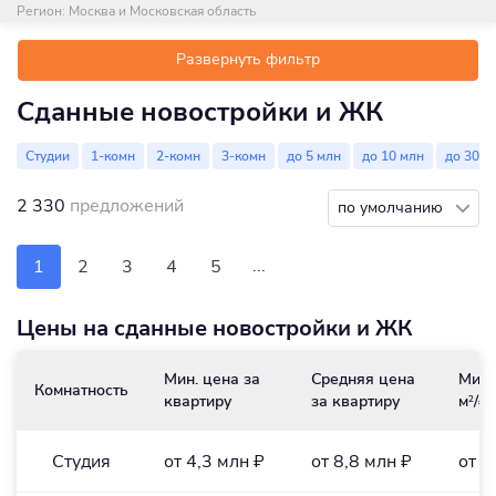
Регион:
Москва и Московская область
Развернуть фильтр
Сданные новостройки и ЖК
Студии
1-комн
2-комн
3-комн
до 5 млн
до 10 млн
до 30 м
2 330
предложений
по умолчанию
...
1
2
3
4
5
Цены на сданные новостройки и ЖК
Мин. цена за
Средняя цена
Мин.
Комнатность
квартиру
за квартиру
м
/₽
2
Студия
от 4,3 млн ₽
от 8,8 млн ₽
от 1