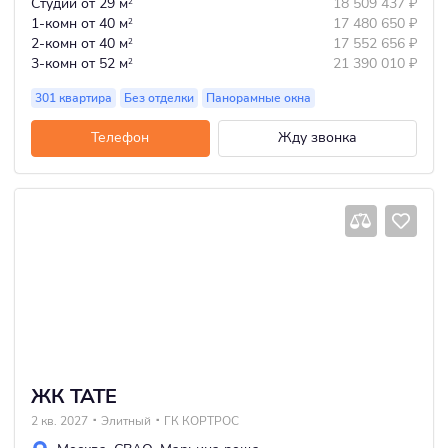
Студии
от 29 м
18 509 437
₽
2
1-комн
от 40 м
17 480 650
₽
2
2-комн
от 40 м
17 552 656
₽
2
3-комн
от 52 м
21 390 010
₽
2
301 квартира
Без отделки
Панорамные окна
Телефон
Жду звонка
ЖК TATE
2 кв. 2027
Элитный
ГК КОРТРОС