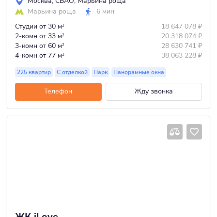
Москва
,
СВАО
,
Марьина роща
Марьина роща
6 мин
Студии
от 30 м
18 647 078
₽
2
2-комн
от 33 м
20 318 074
₽
2
3-комн
от 60 м
28 630 741
₽
2
4-комн
от 77 м
38 063 228
₽
2
225 квартир
С отделкой
Парк
Панорамные окна
Телефон
Жду звонка
ЖК iLove