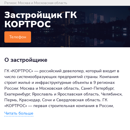
Регион:
Москва и Московская область
Застройщик ГК
КОРТРОС
Телефон
О застройщике
ГК «КОРТРОС» — российский девелопер, который входит в
число системообразующих предприятий страны. Компания
строит жильё и инфраструктурные объекты в 9 регионах
России: Москва и Московская область, Санкт-Петербург,
Екатеринбург, Ярославль и Ярославская область, Челябинск,
Пермь, Краснодар, Сочи и Свердловская область. ГК
«КОРТРОС» — первая строительная компания в России,
которая начала успешно внедрять в проектах «умные
технологии», энергоэффективные солнечные панели на
фасадах зданий и активно цифровизирует все системы
управления зданиями. Наряду с жильем ГК «КОРТРОС»