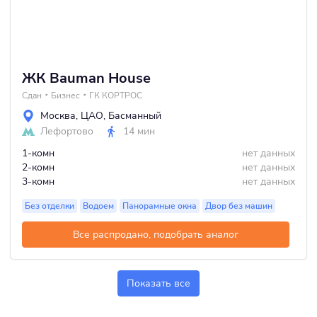
ЖК Bauman House
Сдан
Бизнес
ГК КОРТРОС
Москва
,
ЦАО
,
Басманный
Лефортово
14 мин
1-комн
нет данных
2-комн
нет данных
3-комн
нет данных
Без отделки
Водоем
Панорамные окна
Двор без машин
Все распродано, подобрать аналог
Показать все