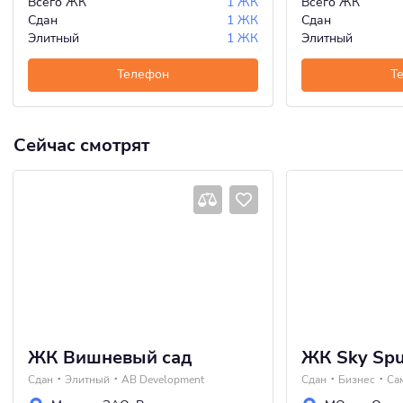
Всего ЖК
1 ЖК
Всего ЖК
Сдан
1 ЖК
Сдан
Элитный
1 ЖК
Элитный
Телефон
Т
Сейчас смотрят
ЖК Вишневый сад
ЖК Sky Spu
Сдан
Элитный
AB Development
Сдан
Бизнес
Са