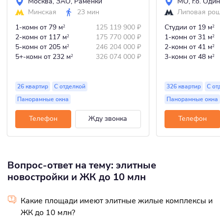
Москва
,
ЗАО
,
Раменки
МО
,
г.о. Оди
Минская
23 мин
Липовая ро
1-комн
от 79 м
125 119 900
₽
Студии
от 19 м
2
2
2-комн
от 117 м
175 770 000
₽
1-комн
от 31 м
2
2
5-комн
от 205 м
246 204 000
₽
2-комн
от 41 м
2
2
5+-комн
от 232 м
326 074 000
₽
3-комн
от 48 м
2
2
26 квартир
С отделкой
326 квартир
С от
Панорамные окна
Панорамные окна
Телефон
Жду звонка
Телефон
Вопрос-ответ на тему: элитные
новостройки и ЖК до 10 млн
Какие площади имеют элитные жилые комплексы и
ЖК до 10 млн?