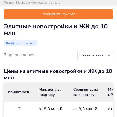
Регион:
Москва и Московская область
Развернуть фильтр
Элитные новостройки и ЖК до 10
млн
Комфорт
Бизнес
2
предложения
по умолчанию
Цены на элитные новостройки и ЖК до 10
млн
Мин. цена за
Средняя цена
Мин.
Комнатность
квартиру
за квартиру
м
/₽
2
2
от 8,3 млн ₽
от 8,3 млн ₽
от 1