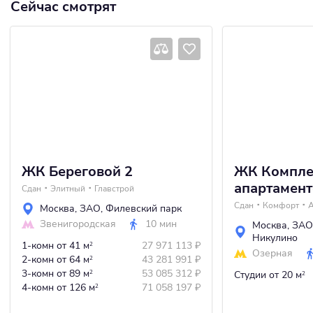
Сейчас смотрят
ЖК Береговой 2
ЖК Компле
апартамент
Сдан
Элитный
Главстрой
Сдан
Комфорт
A
Москва
,
ЗАО
,
Филевский парк
Звенигородская
10 мин
Москва
,
ЗАО
Никулино
1-комн
от 41 м
27 971 113
₽
2
Озерная
2-комн
от 64 м
43 281 991
₽
2
3-комн
от 89 м
53 085 312
₽
2
Студии
от 20 м
2
4-комн
от 126 м
71 058 197
₽
2