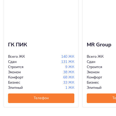
ГК ПИК
MR Group
Всего ЖК
140 ЖК
Всего ЖК
Сдан
131 ЖК
Сдан
Строится
9 ЖК
Строится
Эконом
38 ЖК
Эконом
Комфорт
68 ЖК
Комфорт
Бизнес
33 ЖК
Бизнес
Элитный
1 ЖК
Элитный
Телефон
Т