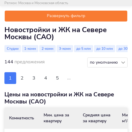
Регион:
Москва и Московская область
Развернуть фильтр
Новостройки и ЖК на Севере
Москвы (САО)
Студии
1-комн
2-комн
3-комн
до 5 млн
до 10 млн
до 30 м
144
предложения
по умолчанию
...
1
2
3
4
5
Цены на новостройки и ЖК на Севере
Москвы (САО)
Мин. цена за
Средняя цена
Мин.
Комнатность
квартиру
за квартиру
м
/₽
2