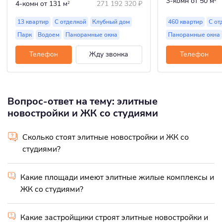
3-комн
от 50 м
4-комн
от 131 м
271 192 320
₽
2
13 квартир
С отделкой
Клубный дом
460 квартир
С от
Парк
Водоем
Панорамные окна
Панорамные окна
Телефон
Жду звонка
Телефон
Вопрос-ответ на тему: элитные
новостройки и ЖК со студиями
Сколько стоят элитные новостройки и ЖК со
студиями?
Какие площади имеют элитные жилые комплексы и
ЖК со студиями?
Какие застройщики строят элитные новостройки и