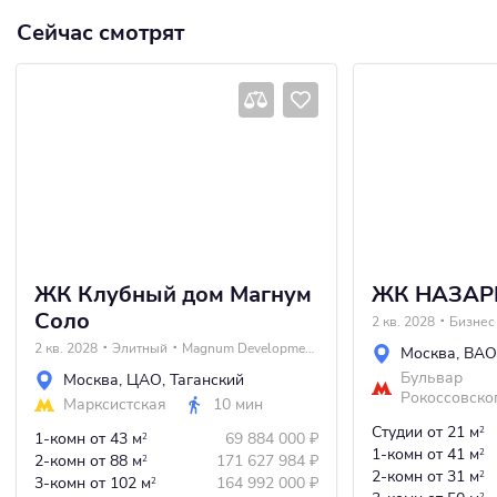
Сейчас смотрят
ЖК Клубный дом Магнум
ЖК НАЗАР
Соло
2 кв. 2028
Бизнес
2 кв. 2028
Элитный
Magnum Development
Москва
,
ВАО
Бульвар
Москва
,
ЦАО
,
Таганский
Рокоссовско
Марксистская
10 мин
Студии
от 21 м
2
1-комн
от 43 м
69 884 000
₽
2
1-комн
от 41 м
2
2-комн
от 88 м
171 627 984
₽
2
2-комн
от 31 м
2
3-комн
от 102 м
164 992 000
₽
2
2