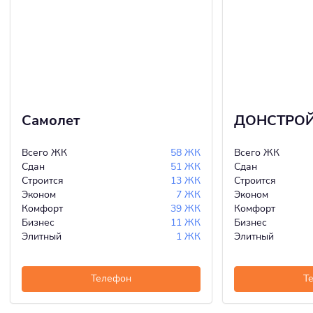
Самолет
ДОНСТРО
Всего ЖК
58 ЖК
Всего ЖК
Сдан
51 ЖК
Сдан
Строится
13 ЖК
Строится
Эконом
7 ЖК
Эконом
Комфорт
39 ЖК
Комфорт
Бизнес
11 ЖК
Бизнес
Элитный
1 ЖК
Элитный
Телефон
Т