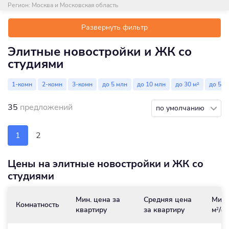
Регион:
Москва и Московская область
Развернуть фильтр
Элитные новостройки и ЖК со
студиями
1-комн
2-комн
3-комн
до 5 млн
до 10 млн
до 30 м²
до 50 
35
предложений
по умолчанию
1
2
Цены на элитные новостройки и ЖК со
студиями
Мин. цена за
Средняя цена
Мин.
Комнатность
квартиру
за квартиру
м
/₽
2