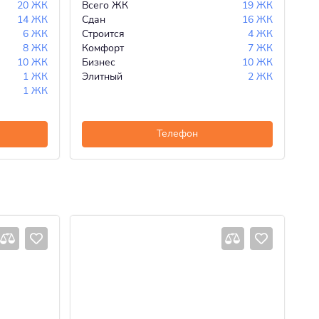
20 ЖК
Всего ЖК
19 ЖК
Вс
14 ЖК
Сдан
16 ЖК
Сд
6 ЖК
Строится
4 ЖК
Ст
8 ЖК
Комфорт
7 ЖК
Эк
10 ЖК
Бизнес
10 ЖК
Ко
1 ЖК
Элитный
2 ЖК
Би
1 ЖК
Телефон