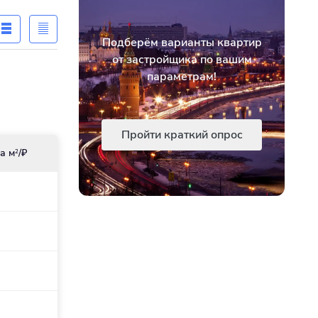
Подберём варианты квартир
от застройщика по вашим
параметрам!
Пройти краткий опрос
а м
/₽
2