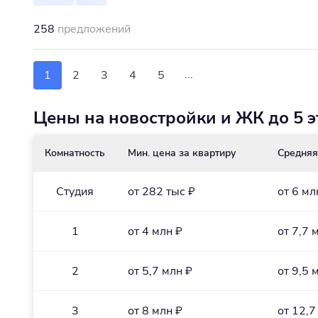
258
предложений
...
1
2
3
4
5
Цены на новостройки и ЖК до 5 
Комнатность
Мин. цена за квартиру
Средняя
Студия
от 282 тыс ₽
от 6 мл
1
от 4 млн ₽
от 7,7 
2
от 5,7 млн ₽
от 9,5 
3
от 8 млн ₽
от 12,7