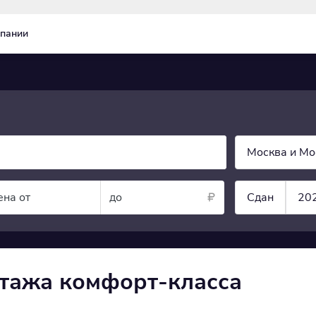
пании
Москва и Мо
ена от
до
Сдан
20
этажа комфорт-класса