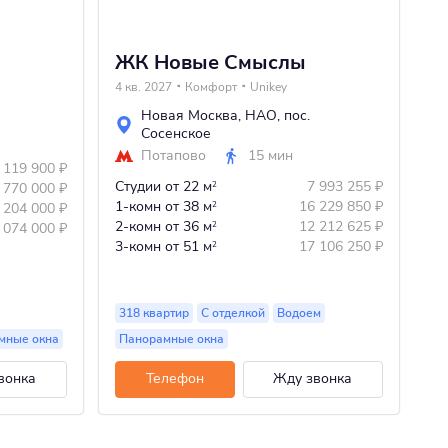
ЖК Новые Смыслы
Ж
4 кв. 2027
Комфорт
Unikey
Сд
Новая Москва
,
НАО
,
пос.
Сосенское
Потапово
15 мин
 119 900
₽
4-
Студии
от 22 м
7 993 255
₽
 770 000
₽
2
5-
1-комн
от 38 м
16 229 850
₽
 204 000
₽
2
2-комн
от 36 м
12 212 625
₽
 074 000
₽
2
3-комн
от 51 м
17 106 250
₽
2
318 квартир
С отделкой
Водоем
3 
мные окна
Панорамные окна
П
вонка
Телефон
Жду звонка