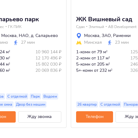
арьево парк
ЖК Вишневый сад
ес
ГК ПИК
Сдан
Элитный
AB Development
 Москва
,
НАО
,
д. Саларьево
Москва
,
ЗАО
,
Раменки
шино
27 мин
Минская
23 мин
 24 м
10 960 144
₽
1-комн
от 79 м
125
2
2
 30 м
12 170 496
₽
2-комн
от 117 м
175
2
2
 44 м
15 802 030
₽
5-комн
от 205 м
246
2
2
 60 м
20 069 836
₽
5+-комн
от 232 м
326
2
2
ра
С отделкой
Парк
Водоем
е окна
Двор без машин
26 квартир
С отделкой
Панора
фон
Жду звонка
Телефон
Жду з