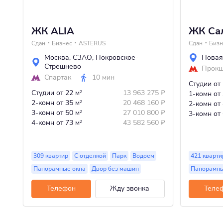
ЖК ALIA
ЖК Сал
Сдан
Бизнес
ASTERUS
Сдан
Бизн
Москва
,
СЗАО
,
Покровское-
Новая
Стрешнево
Прок
Спартак
10 мин
Студии
от
Студии
от 22 м
13 963 275
₽
2
1-комн
от
2-комн
от 35 м
20 468 160
₽
2
2-комн
от
3-комн
от 50 м
27 010 800
₽
2
3-комн
от
4-комн
от 73 м
43 582 560
₽
2
309 квартир
С отделкой
Парк
Водоем
421 кварти
Панорамные окна
Двор без машин
Панорамны
Телефон
Жду звонка
Теле