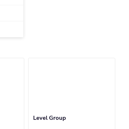
Level Group
Г