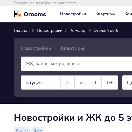
Регион:
Москва и Московская область
Orooms
Новостройки
Квартиры
Ком
Главная
Новостройки
Комфорт
Этажей до 5
Новостройки
Квартиры
Студия
1
2
3
4
5+
Ц
×
×
Комфорт
Этаж до
5
показать все
Новостройки и ЖК до 5 
Бизнес
Элит