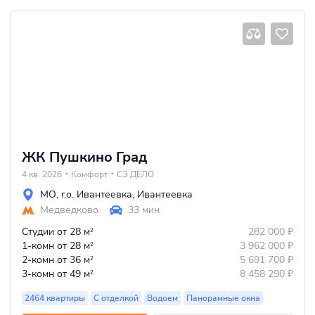
изначальных сроков.
ЖК Пушкино Град
4 кв. 2026
Комфорт
СЗ ДЕЛО
МО
,
г.о. Ивантеевка
,
Ивантеевка
Медведково
33 мин
Студии
от 28 м
282 000
₽
2
1-комн
от 28 м
3 962 000
₽
2
2-комн
от 36 м
5 691 700
₽
2
3-комн
от 49 м
8 458 290
₽
2
2464 квартиры
С отделкой
Водоем
Панорамные окна