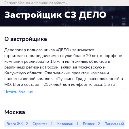
Регион:
Москва и Московская область
Застройщик СЗ ДЕЛО
О застройщике
Девелопер полного цикла «ДЕЛО» занимается
строительством недвижимости уже более 20 лет, в портфеле
компании реализовано 1,5 млн кв. м жилых объектов в
различных регионах России, включая Московскую и
Калужскую области. Флагманским проектом компании
является жилой комплекс «Пушкино Град», расположенный в
МО. В его составе – 21 жилой дом комфорт-класса, 3,5 га
ухоженной парковой местности, более 1100 квартир в первой
очереди. Кроме строительства жилых домов, «ДЕЛО»
занимается возведением коммерческих объектов
инфраструктуры, реконструкцией дорожных сетей и
Москва
созданием новых рабочих пространств на территории своих
комплексов. Контроль реализации объектов ведется на всех
Всего ЖК - 2
Строится - 1
Котлован - 1
Бизнес - 2
Панельный - 1
этапах, благодаря чему проекты сдаются с соблюдением