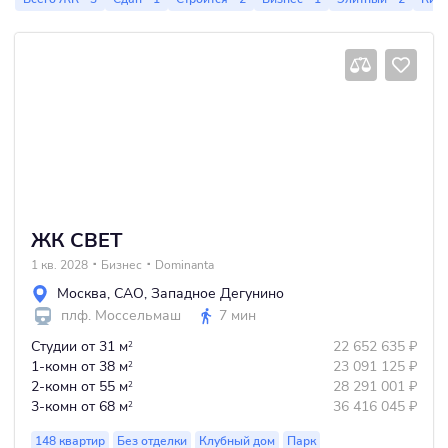
ЖК СВЕТ
1 кв. 2028
Бизнес
Dominanta
Москва
,
САО
,
Западное Дегунино
плф. Моссельмаш
7 мин
Студии
от 31 м
22 652 635
₽
2
1-комн
от 38 м
23 091 125
₽
2
2-комн
от 55 м
28 291 001
₽
2
3-комн
от 68 м
36 416 045
₽
2
148 квартир
Без отделки
Клубный дом
Парк