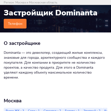
Регион:
Москва и Московская область
Застройщик Dominanta
Телефон
О застройщике
Dominanta — это девелопер, создающий жилые комплексы,
знаковые для города, архитектурного сообщества и каждого
покупателя. Для компании в приоритете не количество
проектов, а качество продукта. Для этого в Dominanta
уделяют каждому объекту максимальное количество
времени.
Москва
Всего ЖК - 3
Сдан - 1
Строится - 2
Бизнес - 1
Элитный - 2
Кирп