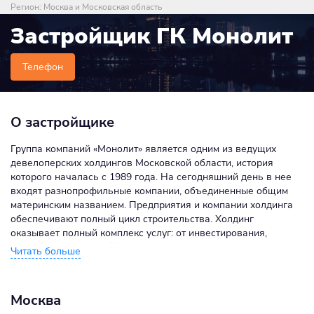
Регион:
Москва и Московская область
Застройщик ГК Монолит
Телефон
О застройщике
Группа компаний «Монолит» является одним из ведущих
девелоперских холдингов Московской области, история
которого началась с 1989 года. На сегодняшний день в нее
входят разнопрофильные компании, объединенные общим
материнским названием. Предприятия и компании холдинга
обеспечивают полный цикл строительства. Холдинг
оказывает полный комплекс услуг: от инвестирования,
разработки проектной документации, производства
строительных материалов до реализации построенных
объектов и их дальнейшей эксплуатации. Группа компаний
обладает необходимыми техническими и транспортными
Москва
средствами для осуществления всего комплекса