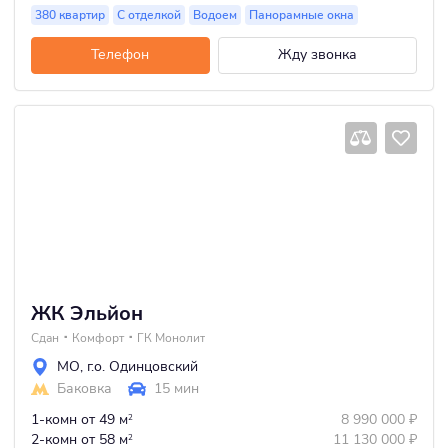
380 квартир
С отделкой
Водоем
Панорамные окна
Телефон
Жду звонка
ЖК Эльйон
Сдан
Комфорт
ГК Монолит
МО
,
г.о. Одинцовский
Баковка
15 мин
1-комн
от 49 м
8 990 000
₽
2
2-комн
от 58 м
11 130 000
₽
2