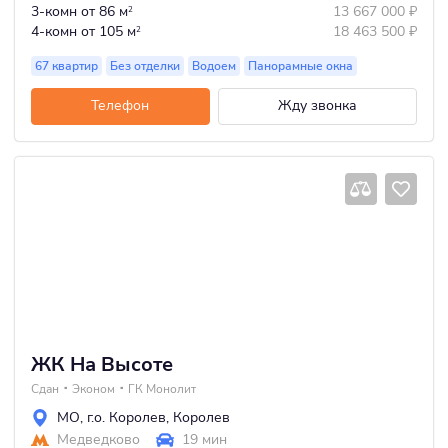
3-комн
от 86 м
13 667 000
₽
2
4-комн
от 105 м
18 463 500
₽
2
67 квартир
Без отделки
Водоем
Панорамные окна
Телефон
Жду звонка
ЖК На Высоте
Сдан
Эконом
ГК Монолит
МО
,
г.о. Королев
,
Королев
Медведково
19 мин