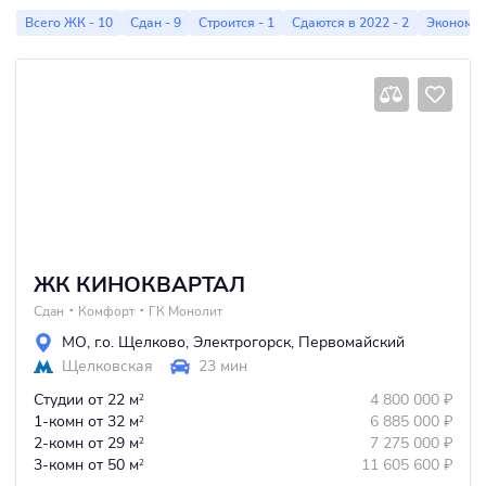
строительно-монтажных работ.
Всего ЖК - 10
Сдан - 9
Строится - 1
Сдаются в 2022 - 2
Эконом - 
ЖК КИНОКВАРТАЛ
Сдан
Комфорт
ГК Монолит
МО
,
г.о. Щелково
,
Электрогорск
,
Первомайский
Щелковская
23 мин
Студии
от 22 м
4 800 000
₽
2
1-комн
от 32 м
6 885 000
₽
2
2-комн
от 29 м
7 275 000
₽
2
3-комн
от 50 м
11 605 600
₽
2