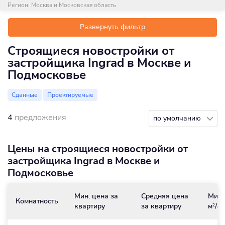
Регион:
Москва и Московская область
Развернуть фильтр
Строящиеся новостройки от
застройщика Ingrad в Москве и
Подмосковье
Сданные
Проектируемые
4
предложения
по умолчанию
Цены на строящиеся новостройки от
застройщика Ingrad в Москве и
Подмосковье
Мин. цена за
Средняя цена
Мин.
Комнатность
квартиру
за квартиру
м
/₽
2