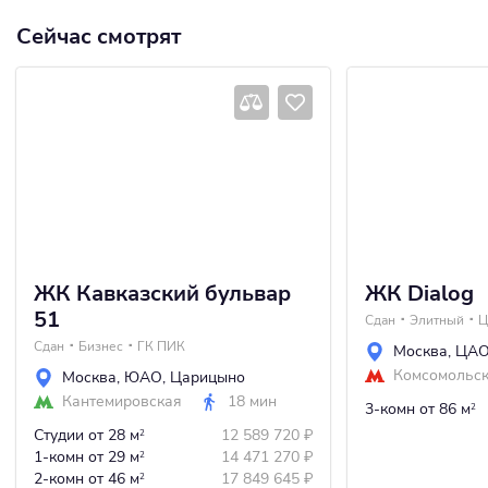
Сейчас смотрят
ЖК Кавказский бульвар
ЖК Dialog
51
Сдан
Элитный
Ц
Сдан
Бизнес
ГК ПИК
Москва
,
ЦА
Комсомольс
Москва
,
ЮАО
,
Царицыно
Кантемировская
18 мин
3-комн
от 86 м
2
Студии
от 28 м
12 589 720
₽
2
1-комн
от 29 м
14 471 270
₽
2
2-комн
от 46 м
17 849 645
₽
2