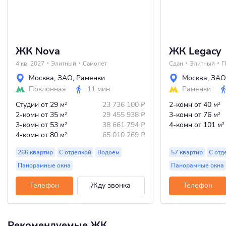
ЖК Nova
ЖК Legacy
4 кв. 2027
Элитный
Самолет
Сдан
Элитный
Г
Москва
,
ЗАО
,
Раменки
Москва
,
ЗАО
Поклонная
11 мин
Раменки
Студии
от 29 м
23 736 100
₽
2-комн
от 40 м
2
2
2-комн
от 35 м
29 455 938
₽
3-комн
от 76 м
2
2
3-комн
от 53 м
38 661 794
₽
4-комн
от 101 м
2
2
4-комн
от 80 м
65 010 269
₽
2
266 квартир
С отделкой
Водоем
57 квартир
С отд
Панорамные окна
Панорамные окна
Телефон
Жду звонка
Телефон
Рекомендуемые ЖК