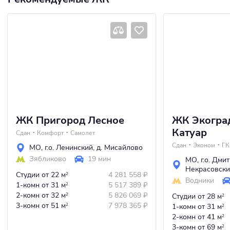
ЖК Пригород Лесное
ЖК Экогра
Катуар
Сдан
Комфорт
Самолет
Сдан
Эконом
ГК
МО
,
г.о. Ленинский
,
д. Мисайлово
Зябликово
19 мин
МО
,
г.о. Дми
Некрасовск
Студии
от 22 м
4 281 558
₽
2
Водники
1-комн
от 31 м
5 517 389
₽
2
2-комн
от 32 м
5 826 069
₽
2
Студии
от 28 м
2
3-комн
от 51 м
7 978 365
₽
2
1-комн
от 31 м
2
2-комн
от 41 м
2
3-комн
от 69 м
2