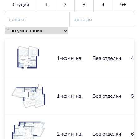
Студия
1
2
3
4
5+
1-комн. кв.
Без отделки
42,
1-комн. кв.
Без отделки
56,
2-комн. кв.
Без отделки
67,