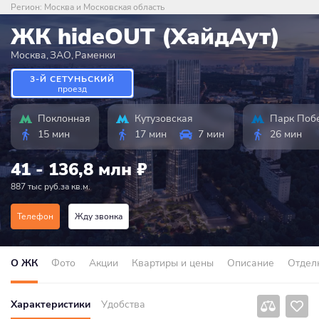
Регион:
Москва и Московская область
ЖК hideOUT (ХайдАут)
Москва
,
ЗАО
,
Раменки
3-Й СЕТУНЬСКИЙ
проезд
Поклонная
Кутузовская
Парк Поб
15 мин
17 мин
7 мин
26 мин
41 - 136,8 млн
₽
887 тыс руб.за кв.м.
Телефон
Жду звонка
О ЖК
Фото
Акции
Квартиры и цены
Описание
Отдел
Характеристики
Удобства