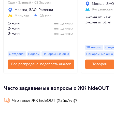
Сдан
Элитный
СЗ Эковест
Москва
,
ЗАО
Кутузовская
Москва
,
ЗАО
,
Раменки
Минская
15 мин
2-комн
от 60 м
2
3-комн
от 61 м
2
1-комн
нет данных
2-комн
нет данных
3-комн
нет данных
30 квартир
С отд
С отделкой
Водоем
Панорамные окна
Панорамные окна
Все распродано, подобрать аналог
Телефон
Часто задаваемые вопросы о ЖК hideOUT
Что такое ЖК hideOUT (ХайдАут)?