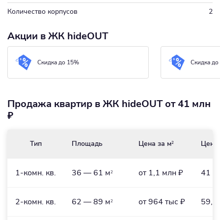
Количество корпусов
2
Акции в ЖК hideOUT
Скидка до 15%
Скидка до
Продажа квартир в ЖК hideOUT от 41 млн
₽
Тип
Площадь
Цена за м
Цена
2
1-комн. кв.
36 — 61 м
от 1,1 млн ₽
41 —
2
2-комн. кв.
62 — 89 м
от 964 тыс ₽
59,8
2