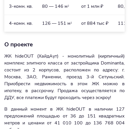
3-комн. кв.
80 — 146 м
от 1 млн ₽
80,1
2
4-комн. кв.
126 — 151 м
от 884 тыс ₽
111,
2
О проекте
ЖК hideOUT (ХайдАут) - монолитный (кирпичный)
комплекс элитного класса от застройщика Dominanta,
состоит из 2 корпусов, расположен по адресу: г.
Москва, ЗАО, Раменки, проезд 3-й Сетуньский.
Приобрести недвижимость в этом ЖК можно в
ипотеку, в рассрочку. Продажа осуществляется по
ДДУ, все платежи будут проходить через эскроу!
В данный момент в ЖК hideOUT в наличии 127
предложений площадью от 36 до 151 квадратных
метров и ценами от 41 010 100 до 136 768 004