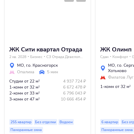
ЖК Сити квартал Отрада
ЖК Олимп
2 кв. 2028
Бизнес
СЗ Отрада Девелопмент
Сдан
Комфорт
G
МО
,
г.о. Красногорск
МО
,
г.о. Сер
Хотьково
Опалиха
5 мин
Филатов Луг
Студии
от 22 м
4 937 724
₽
2
1-комн
от 32 м
1-комн
от 32 м
6 672 478
₽
2
2
2-комн
от 33 м
6 796 043
₽
2
3-комн
от 47 м
10 666 454
₽
2
255 квартир
Без отделки
Водоем
6 квартир
Без от
Панорамные окна
Панорамные окна