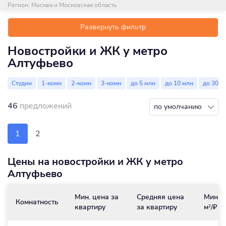
Регион:
Москва и Московская область
Развернуть фильтр
Новостройки и ЖК у метро
Алтуфьево
Студии
1-комн
2-комн
3-комн
до 5 млн
до 10 млн
до 30 м
46
предложений
по умолчанию
1
2
Цены на новостройки и ЖК у метро
Алтуфьево
Мин. цена за
Средняя цена
Мин. ц
Комнатность
квартиру
за квартиру
м
/₽
2