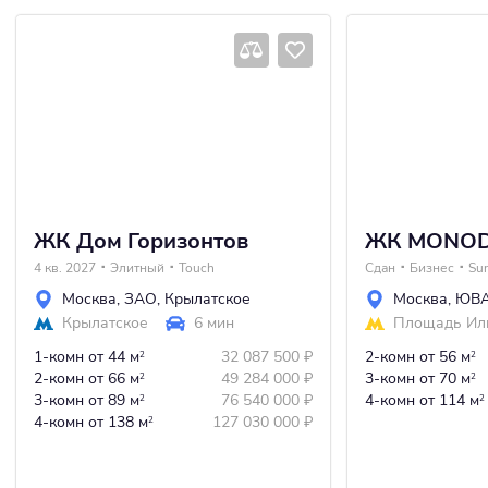
ЖК Дом Горизонтов
ЖК MONOD
4 кв. 2027
Элитный
Touch
Сдан
Бизнес
Su
Москва
,
ЗАО
,
Крылатское
Москва
,
ЮВ
Крылатское
6 мин
Площадь Ил
1-комн
от 44 м
32 087 500
₽
2-комн
от 56 м
2
2
2-комн
от 66 м
49 284 000
₽
3-комн
от 70 м
2
2
3-комн
от 89 м
76 540 000
₽
4-комн
от 114 м
2
2
4-комн
от 138 м
127 030 000
₽
2