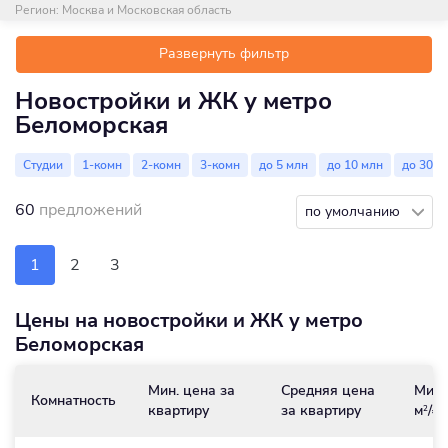
Регион:
Москва и Московская область
Развернуть фильтр
Новостройки и ЖК у метро
Беломорская
Студии
1-комн
2-комн
3-комн
до 5 млн
до 10 млн
до 30 м
60
предложений
по умолчанию
1
2
3
Цены на новостройки и ЖК у метро
Беломорская
Мин. цена за
Средняя цена
Мин.
Комнатность
квартиру
за квартиру
м
/₽
2