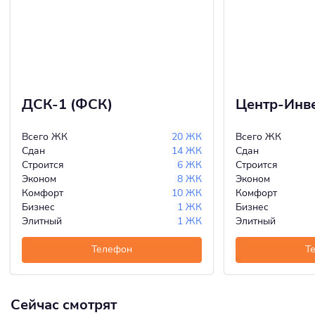
ДСК-1 (ФСК)
Центр-Инв
Всего ЖК
20 ЖК
Всего ЖК
Сдан
14 ЖК
Сдан
Строится
6 ЖК
Строится
Эконом
8 ЖК
Эконом
Комфорт
10 ЖК
Комфорт
Бизнес
1 ЖК
Бизнес
Элитный
1 ЖК
Элитный
Телефон
Т
Сейчас смотрят