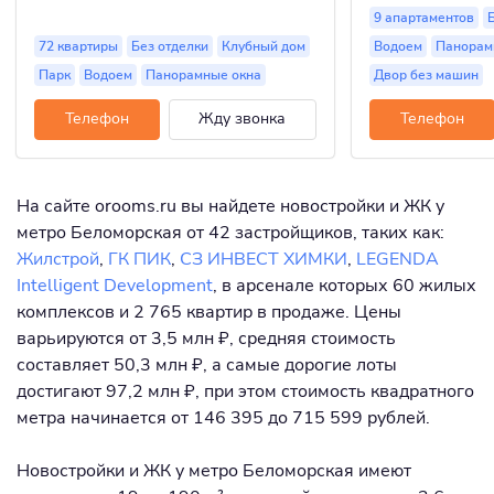
9 апартаментов
72 квартиры
Без отделки
Клубный дом
Водоем
Панорам
Парк
Водоем
Панорамные окна
Двор без машин
Телефон
Жду звонка
Телефон
На сайте orooms.ru вы найдете новостройки и ЖК у
метро Беломорская от 42 застройщиков, таких как:
Жилстрой
,
ГК ПИК
,
СЗ ИНВЕСТ ХИМКИ
,
LEGENDA
Intelligent Development
, в арсенале которых 60 жилых
комплексов и 2 765 квартир в продаже. Цены
варьируются от 3,5 млн ₽, средняя стоимость
составляет 50,3 млн ₽, а самые дорогие лоты
достигают 97,2 млн ₽, при этом стоимость квадратного
метра начинается от 146 395 до 715 599 рублей.
Новостройки и ЖК у метро Беломорская имеют