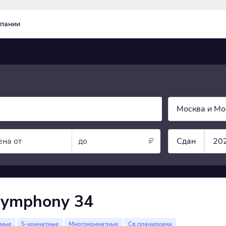
пании
Москва и Мо
ена от
до
Сдан
20
Symphony 34
тные
5-комнатные
Многокомнатные
Св.планировки