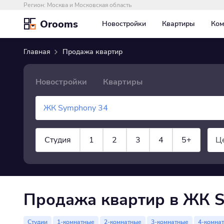
Регион:
Москва и Московская область
Orooms
Новостройки
Квартиры
Ком
Главная
Продажа квартир
Новостройки
Квартиры
Студия
1
2
3
4
5+
Ц
×
Квартира
показать все
Продажа квартир в ЖК 
Студии
1-комнатные
2-комнатные
3-комнатные
4-комна