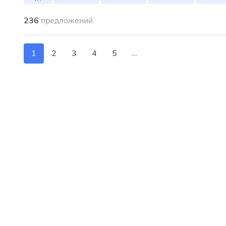
236
предложений
...
1
2
3
4
5