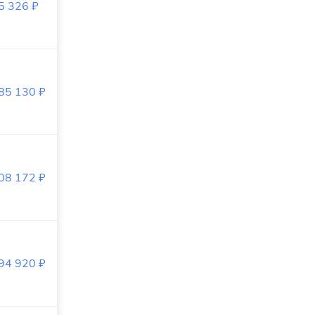
5 326
₽
85 130
₽
08 172
₽
94 920
₽