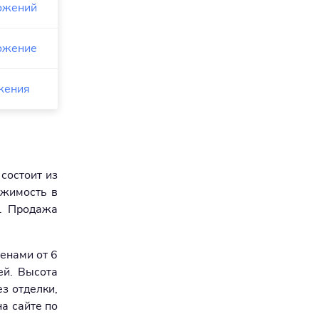
ожений
ожение
жения
состоит из
ижимость в
n. Продажа
енами от 6
ей. Высота
ез отделки,
а сайте по