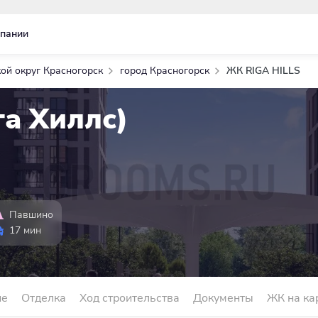
пании
ой округ Красногорск
город Красногорск
ЖК RIGA HILLS
га Хиллс)
Павшино
17 мин
ие
Отделка
Ход строительства
Документы
ЖК на ка