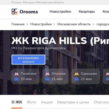
Регион:
Москва и Московская область
Orooms
Новостройки
Квартиры
Ком
Главная
Новостройки
Московская область
городск
ЖК RIGA HILLS (Ри
МО
,
г.о. Красногорск
,
Красногорск
БУЗЛАНОВО
деревня
Пенягино
Опалиха
Одинцово
19 мин
21 мин
21 мин
О ЖК
Фото
Акции
Квартиры и цены
Описан