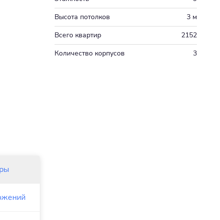
Высота потолков
3 м
Всего квартир
2152
Количество корпусов
3
иры
ожений