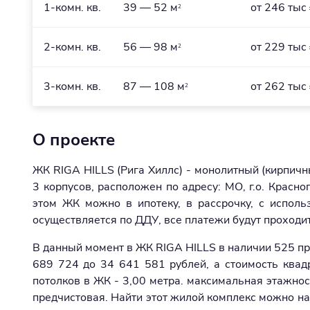
1-комн. кв.
39 — 52 м
от 246 тыс
2
2-комн. кв.
56 — 98 м
от 229 тыс
2
3-комн. кв.
87 — 108 м
от 262 тыс
2
О проекте
ЖК RIGA HILLS (Рига Хиллс) - монолитный (кирпичн
3 корпусов, расположен по адресу: МО, г.о. Красн
этом ЖК можно в ипотеку, в рассрочку, с исполь
осуществляется по ДДУ, все платежи будут проходит
В данный момент в ЖК RIGA HILLS в наличии 525 п
689 724 до 34 641 581 рублей, а стоимость квад
потолков в ЖК - 3,00 метра. максимальная этажност
предчистовая. Найти этот жилой комплекс можно на 