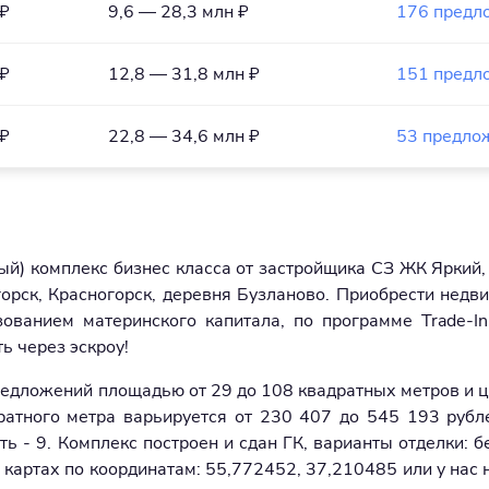
 ₽
9,6 — 28,3 млн ₽
176 предл
 ₽
12,8 — 31,8 млн ₽
151 предл
 ₽
22,8 — 34,6 млн ₽
53 предло
ый) комплекс бизнес класса от застройщика СЗ ЖК Яркий, 
огорск, Красногорск, деревня Бузланово. Приобрести недв
зованием материнского капитала, по программе Trade-I
ь через эскроу!
редложений площадью от 29 до 108 квадратных метров и ц
ратного метра варьируется от 230 407 до 545 193 рубл
ь - 9. Комплекс построен и сдан ГК, варианты отделки: б
картах по координатам: 55,772452, 37,210485 или у нас н