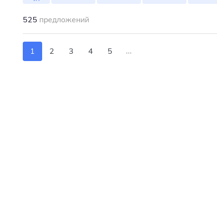
525
предложений
...
1
2
3
4
5