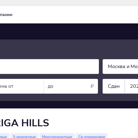
пании
Москва и Мо
ена от
до
Сдан
20
IGA HILLS
тные
5-комнатные
Многокомнатные
Св.планировки