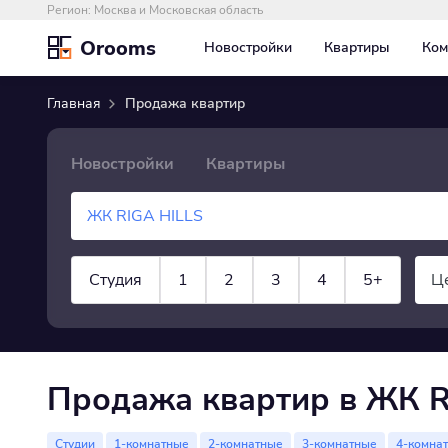
Регион:
Москва и Московская область
Orooms
Новостройки
Квартиры
Ком
Главная
Продажа квартир
Новостройки
Квартиры
Студия
1
2
3
4
5+
Ц
×
Квартира
показать все
Продажа квартир в ЖК R
Студии
1-комнатные
2-комнатные
3-комнатные
4-комна