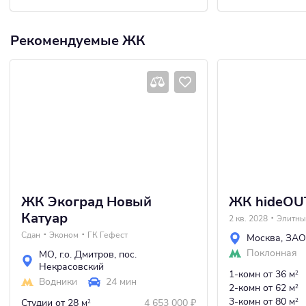
Рекомендуемые ЖК
ЖК Экоград Новый
ЖК hideOU
Катуар
2 кв. 2028
Элитны
Сдан
Эконом
ГК Гефест
Москва
,
ЗАО
Поклонная
МО
,
г.о. Дмитров
,
пос.
Некрасовский
1-комн
от 36 м
2
Водники
24 мин
2-комн
от 62 м
2
3-комн
от 80 м
Студии
от 28 м
4 653 000
₽
2
2