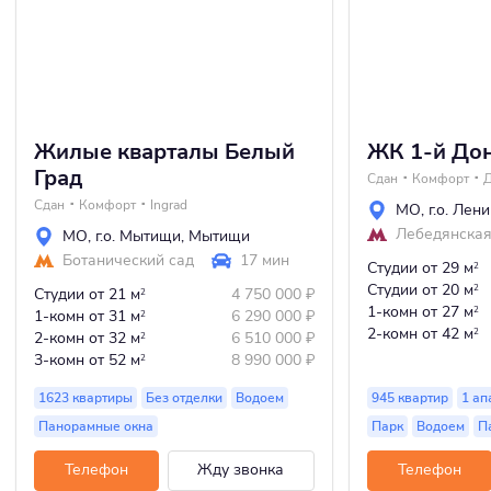
Жилые кварталы Белый
ЖК 1-й До
Град
Сдан
Комфорт
Д
Сдан
Комфорт
Ingrad
МО
,
г.о. Лен
Лебедянска
МО
,
г.о. Мытищи
,
Мытищи
Ботанический сад
17 мин
Студии
от 29 м
2
Студии
от 20 м
2
Студии
от 21 м
4 750 000
₽
2
1-комн
от 27 м
2
1-комн
от 31 м
6 290 000
₽
2
2-комн
от 42 м
2
2-комн
от 32 м
6 510 000
₽
2
3-комн
от 52 м
8 990 000
₽
2
1623 квартиры
Без отделки
Водоем
945 квартир
1 ап
Панорамные окна
Парк
Водоем
П
Телефон
Жду звонка
Телефон