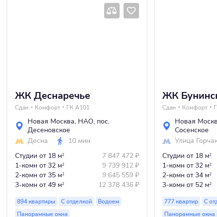
ЖК Деснаречье
ЖК Бунинс
Сдан
Комфорт
ГК А101
Сдан
Комфорт
Г
Новая Москва
,
НАО
,
пос.
Новая Моск
Десеновское
Сосенское
Десна
10 мин
Улица Горча
Студии
от 18 м
7 847 472
₽
Студии
от 18 м
2
2
1-комн
от 32 м
9 739 912
₽
1-комн
от 32 м
2
2
2-комн
от 35 м
9 645 559
₽
2-комн
от 34 м
2
2
3-комн
от 49 м
12 378 436
₽
3-комн
от 52 м
2
2
894 квартиры
С отделкой
Водоем
777 квартир
С от
Панорамные окна
Панорамные окна