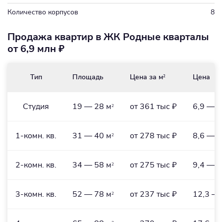
Количество корпусов
8
Продажа квартир в ЖК Родные кварталы
от 6,9 млн ₽
Тип
Площадь
Цена за м
Цена
2
Студия
19 — 28 м
от 361 тыс ₽
6,9 — 1
2
1-комн. кв.
31 — 40 м
от 278 тыс ₽
8,6 — 1
2
2-комн. кв.
34 — 58 м
от 275 тыс ₽
9,4 — 2
2
3-комн. кв.
52 — 78 м
от 237 тыс ₽
12,3 — 
2