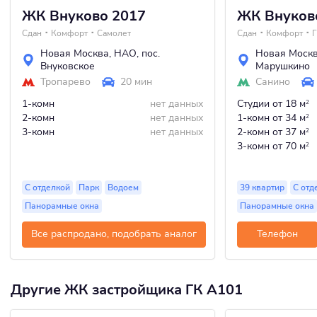
ЖК Внуково 2017
ЖК Внуков
Сдан
Комфорт
Самолет
Сдан
Комфорт
Г
Новая Москва
,
НАО
,
пос.
Новая Моск
Внуковское
Марушкино
Тропарево
20 мин
Санино
1-комн
нет данных
Студии
от 18 м
2
2-комн
нет данных
1-комн
от 34 м
2
3-комн
нет данных
2-комн
от 37 м
2
3-комн
от 70 м
2
С отделкой
Парк
Водоем
39 квартир
С отд
Панорамные окна
Панорамные окна
Все распродано, подобрать аналог
Телефон
Другие ЖК застройщика ГК А101