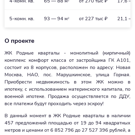
4-комн. кв.
65 — 88 м
от 270 тыс ₽
17,6 — 
2
5-комн. кв.
93 — 94 м
от 227 тыс ₽
21,1 — 
2
О проекте
ЖК Родные кварталы - монолитный (кирпичный)
комплекс комфорт класса от застройщика ГК А101,
состоит из 8 корпусов, расположен по адресу: Новая
Москва, НАО, пос. Марушкинское, улица Горная.
Приобрести недвижимость в этом ЖК можно в
ипотеку, с использованием материнского капитала, по
военной ипотеке. Продажа осуществляется по ДДУ,
все платежи будут проходить через эскроу!
В данный момент в ЖК Родные кварталы в наличии
457 предложений площадью от 19 до 94 квадратных
метров и ценами от 6 852 796 до 27 527 396 рублей, а