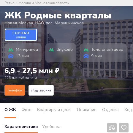
Регион:
Москва и Московская область
ЖК Родные кварталы
Новая Москва
,
НАО
,
пос. Марушкинское
ГОРНАЯ
улица
Мичуринец
Внуково
Толстопальцево
13 мин
9 мин
6,9 - 27,5 млн
₽
226 тыс руб.за кв.м.
Телефон
Жду звонка
О ЖК
Фото
Квартиры и цены
Описание
Отделка
Ход
Характеристики
Удобства