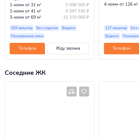
4-комн
от 126 м
1-комн
от 31 м
5 098 500
₽
2
2
2-комн
от 41 м
6 597 536
₽
2
3-комн
от 69 м
11 319 000
₽
2
559 квартир
Без отделки
Водоем
127 квартир
Без 
Панорамные окна
Водоем
Панорам
Телефон
Жду звонка
Телефон
Соседние ЖК