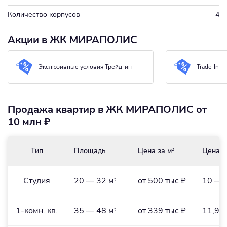
Количество корпусов
4
Акции в ЖК МИРАПОЛИС
Экслюзивные условия Трейд-ин
Trade-In
Продажа квартир в ЖК МИРАПОЛИС от
10 млн ₽
Тип
Площадь
Цена за м
Цена
2
Студия
20 — 32 м
от 500 тыс ₽
10 — 
2
1-комн. кв.
35 — 48 м
от 339 тыс ₽
11,9 
2