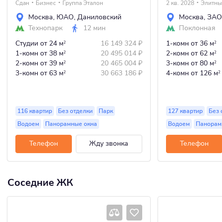
Сдан
Бизнес
Группа Эталон
2 кв. 2028
Элитны
Москва
,
ЮАО
,
Даниловский
Москва
,
ЗАО
Технопарк
12 мин
Поклонная
Студии
от 24 м
16 149 324
₽
1-комн
от 36 м
2
2
1-комн
от 38 м
20 495 014
₽
2-комн
от 62 м
2
2
2-комн
от 39 м
20 465 004
₽
3-комн
от 80 м
2
2
3-комн
от 63 м
30 663 186
₽
4-комн
от 126 м
2
2
116 квартир
Без отделки
Парк
127 квартир
Без 
Водоем
Панорамные окна
Водоем
Панорам
Телефон
Жду звонка
Телефон
Соседние ЖК