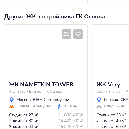
Другие ЖК застройщика ГК Основа
ЖК NAMETKIN TOWER
ЖК Very
4 кв. 2026
Бизнес
ГК Основа
Сдан
Бизнес
ГК
Москва
,
ЮЗАО
,
Черемушки
Москва
,
СВА
Новые Черемушки
11 мин
Владыкино
Студии
от 23 м
11 836 400
₽
Студии
от 26 м
2
2
1-комн
от 30 м
14 420 000
₽
2-комн
от 40 м
2
2
2-комн
от 43 м
15 325 728
₽
3-комн
от 60 м
2
2