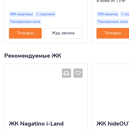
4-комн
от 73 м
2
484 квартиры
С отделкой
309 квартир
С от
Панорамные окна
Панорамные окна
Телефон
Жду звонка
Телефон
Рекомендуемые ЖК
ЖК Nagatino i-Land
ЖК hideOU