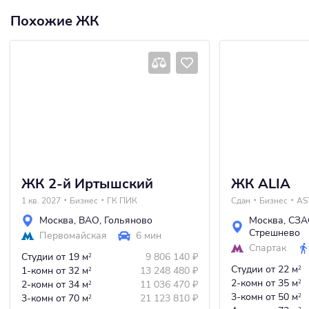
Похожие ЖК
ЖК 2-й Иртышский
ЖК ALIA
1 кв. 2027
Бизнес
ГК ПИК
Сдан
Бизнес
AS
Москва
,
ВАО
,
Гольяново
Москва
,
СЗА
Стрешнево
Первомайская
6 мин
Спартак
Студии
от 19 м
9 806 140
₽
2
Студии
от 22 м
1-комн
от 32 м
13 248 480
₽
2
2
2-комн
от 35 м
2-комн
от 34 м
11 036 470
₽
2
2
3-комн
от 50 м
3-комн
от 70 м
21 123 810
₽
2
2