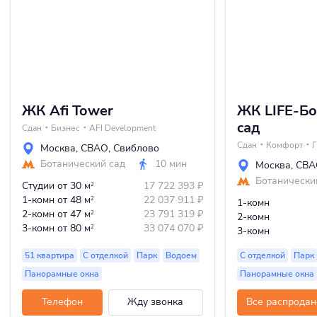
ЖК Afi Tower
ЖК LIFE-Бо
cад
Сдан
Бизнес
AFI Development
Сдан
Комфорт
Г
Москва
,
СВАО
,
Свиблово
Ботанический сад
10 мин
Москва
,
СВА
Ботанически
Студии
от 30 м
17 722 393
₽
2
1-комн
от 48 м
22 037 911
₽
2
1-комн
2-комн
от 47 м
23 791 319
₽
2
2-комн
3-комн
от 80 м
33 074 070
₽
2
3-комн
51 квартира
С отделкой
Парк
Водоем
С отделкой
Парк
Панорамные окна
Панорамные окна
Телефон
Жду звонка
Все распродан