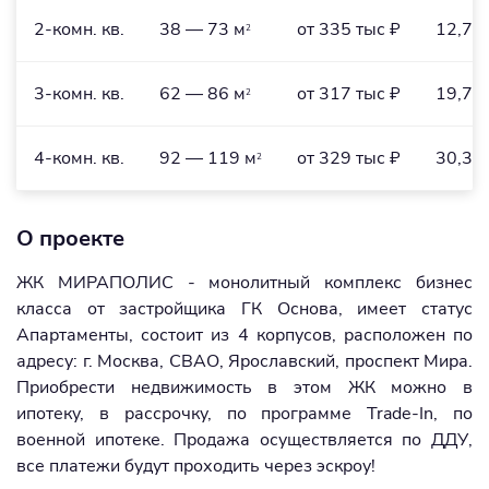
2-комн. кв.
38 — 73 м
от 335 тыс ₽
12,7 
2
3-комн. кв.
62 — 86 м
от 317 тыс ₽
19,7 
2
4-комн. кв.
92 — 119 м
от 329 тыс ₽
30,3 
2
О проекте
ЖК МИРАПОЛИС - монолитный комплекс бизнес
класса от застройщика ГК Основа, имеет статус
Апартаменты, состоит из 4 корпусов, расположен по
адресу: г. Москва, СВАО, Ярославский, проспект Мира.
Приобрести недвижимость в этом ЖК можно в
ипотеку, в рассрочку, по программе Trade-In, по
военной ипотеке. Продажа осуществляется по ДДУ,
все платежи будут проходить через эскроу!