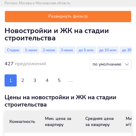
Регион:
Москва и Московская область
Развернуть фильтр
Новостройки и ЖК на стадии
строительства
Студии
1-комн
2-комн
3-комн
до 5 млн
до 10 млн
до 30 м
427
предложений
по умолчанию
...
1
2
3
4
5
Цены на новостройки и ЖК на стадии
строительства
Мин. цена за
Средняя цена
Мин.
Комнатность
квартиру
за квартиру
м
/₽
2