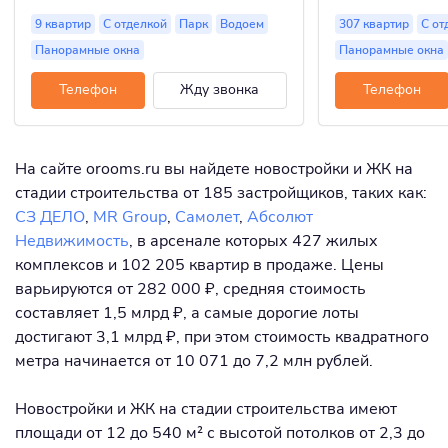
9 квартир
С отделкой
Парк
Водоем
307 квартир
С от
Панорамные окна
Панорамные окна
Телефон
Жду звонка
Телефон
На сайте orooms.ru вы найдете новостройки и ЖК на
стадии строительства от 185 застройщиков, таких как:
СЗ ДЕЛО
,
MR Group
,
Самолет
,
Абсолют
Недвижимость
, в арсенале которых 427 жилых
комплексов и 102 205 квартир в продаже. Цены
варьируются от 282 000 ₽, средняя стоимость
составляет 1,5 млрд ₽, а самые дорогие лоты
достигают 3,1 млрд ₽, при этом стоимость квадратного
метра начинается от 10 071 до 7,2 млн рублей.
Новостройки и ЖК на стадии строительства имеют
площади от 12 до 540 м² с высотой потолков от 2,3 до