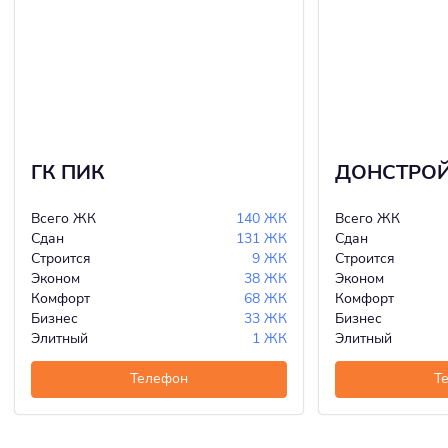
ГК ПИК
ДОНСТРО
Всего ЖК
140 ЖК
Всего ЖК
Сдан
131 ЖК
Сдан
Строится
9 ЖК
Строится
Эконом
38 ЖК
Эконом
Комфорт
68 ЖК
Комфорт
Бизнес
33 ЖК
Бизнес
Элитный
1 ЖК
Элитный
Телефон
Т