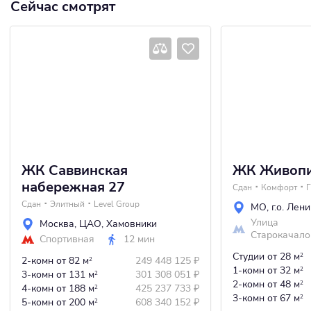
Сейчас смотрят
ЖК Саввинская
ЖК Живоп
набережная 27
Сдан
Комфорт
Г
Сдан
Элитный
Level Group
МО
,
г.о. Лен
Улица
Москва
,
ЦАО
,
Хамовники
Старокачало
Спортивная
12 мин
Студии
от 28 м
2
2-комн
от 82 м
249 448 125
₽
2
1-комн
от 32 м
2
3-комн
от 131 м
301 308 051
₽
2
2-комн
от 48 м
2
4-комн
от 188 м
425 237 733
₽
2
3-комн
от 67 м
2
5-комн
от 200 м
608 340 152
₽
2