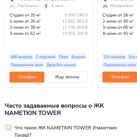
Ростокино
6 мин
Владыкино
Студии
от 20 м
9 990 240
₽
Студии
от 26 м
2
2
1-комн
от 35 м
11 862 060
₽
2-комн
от 40 м
2
2
2-комн
от 38 м
12 746 400
₽
3-комн
от 60 м
2
2
3-комн
от 62 м
19 655 200
₽
4-комн
от 91 м
2
2
448 квартир
С отделкой
Парк
Водоем
210 квартир
Без 
Панорамные окна
Двор без машин
Панорамные окна
Телефон
Жду звонка
Телефон
Часто задаваемые вопросы о ЖК
NAMETKIN TOWER
Что такое ЖК NAMETKIN TOWER (Наметкин
Тауэр)?