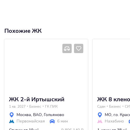
Похожие ЖК
ЖК 2-й Иртышский
ЖК 8 клен
1 кв. 2027
Бизнес
ГК ПИК
Сдан
Бизнес
СИ
Москва
,
ВАО
,
Гольяново
МО
,
г.о. Кра
Первомайская
6 мин
Нахабино
2
2