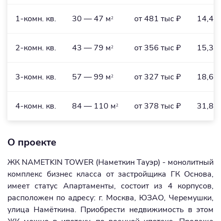
1-комн. кв.
30 — 47 м
от 481 тыс ₽
14,4 
2
2-комн. кв.
43 — 79 м
от 356 тыс ₽
15,3 
2
3-комн. кв.
57 — 99 м
от 327 тыс ₽
18,6 
2
4-комн. кв.
84 — 110 м
от 378 тыс ₽
31,8 
2
О проекте
ЖК NAMETKIN TOWER (Наметкин Тауэр) - монолитный
комплекс бизнес класса от застройщика ГК Основа,
имеет статус Апартаменты, состоит из 4 корпусов,
расположен по адресу: г. Москва, ЮЗАО, Черемушки,
улица Намёткина. Приобрести недвижимость в этом