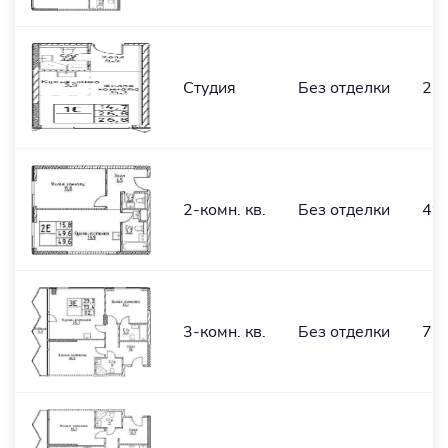
Студия
Без отделки
26,
2-комн. кв.
Без отделки
49,
3-комн. кв.
Без отделки
73,