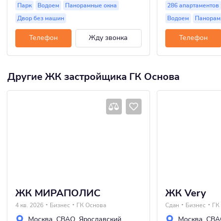
Парк
Водоем
Панорамные окна
286 апартаментов
Двор без машин
Водоем
Панорам
Телефон
Жду звонка
Телефон
Другие ЖК застройщика ГК Основа
ЖК МИРАПОЛИС
ЖК Very
4 кв. 2026
Бизнес
ГК Основа
Сдан
Бизнес
ГК
Москва
,
СВАО
,
Ярославский
Москва
,
СВА