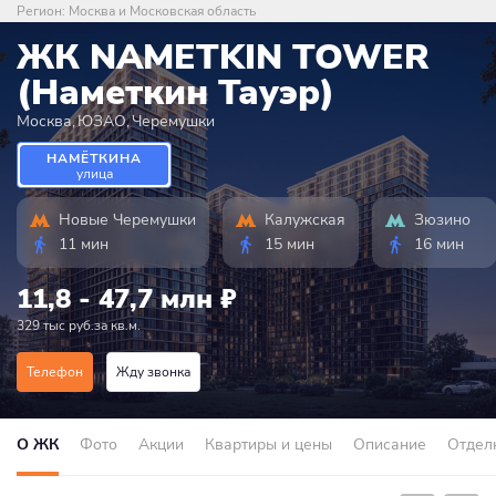
Регион:
Москва и Московская область
ЖК NAMETKIN TOWER
(Наметкин Тауэр)
Москва
,
ЮЗАО
,
Черемушки
НАМЁТКИНА
улица
Новые Черемушки
Калужская
Зюзино
11 мин
15 мин
16 мин
11,8 - 47,7 млн
₽
329 тыс руб.за кв.м.
Телефон
Жду звонка
О ЖК
Фото
Акции
Квартиры и цены
Описание
Отдел