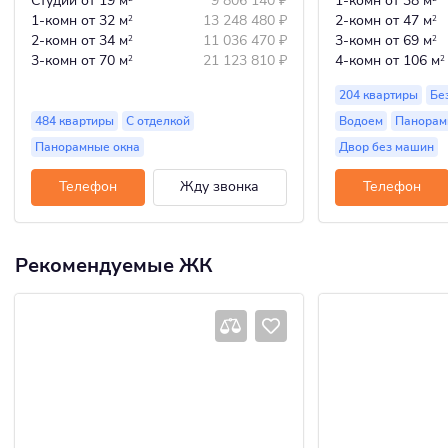
Студии
от 19 м
9 806 140
₽
1-комн
от 38 м
1-комн
от 32 м
13 248 480
₽
2-комн
от 47 м
2
2
2-комн
от 34 м
11 036 470
₽
3-комн
от 69 м
2
2
3-комн
от 70 м
21 123 810
₽
4-комн
от 106 м
2
2
204 квартиры
Бе
484 квартиры
С отделкой
Водоем
Панорам
Панорамные окна
Двор без машин
Телефон
Жду звонка
Телефон
Рекомендуемые ЖК