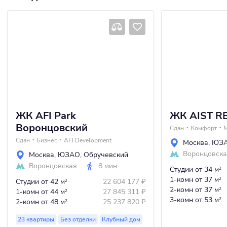
ЖК AFI Park
ЖК AIST R
Воронцовский
Сдан
Комфорт
Сдан
Бизнес
AFI Development
Москва
,
ЮЗ
Воронцовск
Москва
,
ЮЗАО
,
Обручевский
Воронцовская
8 мин
Студии
от 34 м
2
1-комн
от 37 м
2
Студии
от 42 м
22 604 177
₽
2
2-комн
от 37 м
2
1-комн
от 44 м
27 845 311
₽
2
3-комн
от 53 м
2
2-комн
от 48 м
25 237 820
₽
2
23 квартиры
Без отделки
Клубный дом