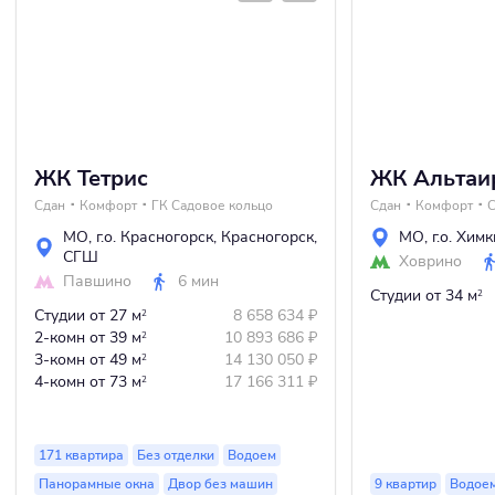
ЖК Тетрис
ЖК Альтаи
Сдан
Комфорт
ГК Садовое кольцо
Сдан
Комфорт
С
МО
,
г.о. Красногорск
,
Красногорск
,
МО
,
г.о. Химк
СГШ
Ховрино
Павшино
6 мин
Студии
от 34 м
2
Студии
от 27 м
8 658 634
₽
2
2-комн
от 39 м
10 893 686
₽
2
3-комн
от 49 м
14 130 050
₽
2
4-комн
от 73 м
17 166 311
₽
2
171 квартира
Без отделки
Водоем
Панорамные окна
Двор без машин
9 квартир
Водое