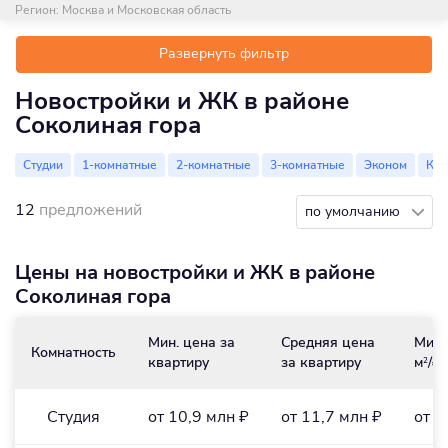
Регион:
Москва и Московская область
Развернуть фильтр
Новостройки и ЖК в районе
Соколиная гора
Студии
1-комнатные
2-комнатные
3-комнатные
Эконом
Ко
12
предложений
по умолчанию
Цены на новостройки и ЖК в районе
Соколиная гора
Мин. цена за
Средняя цена
Мин.
Комнатность
квартиру
за квартиру
м
/₽
2
Студия
от 10,9 млн ₽
от 11,7 млн ₽
от 4