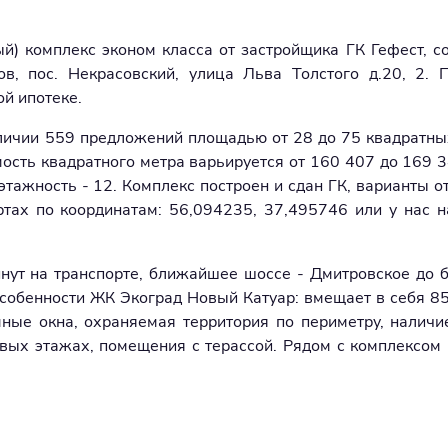
) комплекс эконом класса от застройщика ГК Гефест, со
ов, пос. Некрасовский, улица Льва Толстого д.20, 2. 
ой ипотеке.
личии 559 предложений площадью от 28 до 75 квадратны
мость квадратного метра варьируется от 160 407 до 169 3
тажность - 12. Комплекс построен и сдан ГК, варианты от
ртах по координатам: 56,094235, 37,495746 или у нас н
минут на транспорте, ближайшее шоссе - Дмитровское до
собенности ЖК Экоград Новый Катуар: вмещает в себя 85
мные окна, охраняемая территория по периметру, налич
ых этажах, помещения с терассой. Рядом с комплексом 