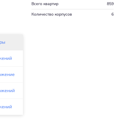
Всего квартир
859
Количество корпусов
6
иры
жений
ожение
ожений
жений