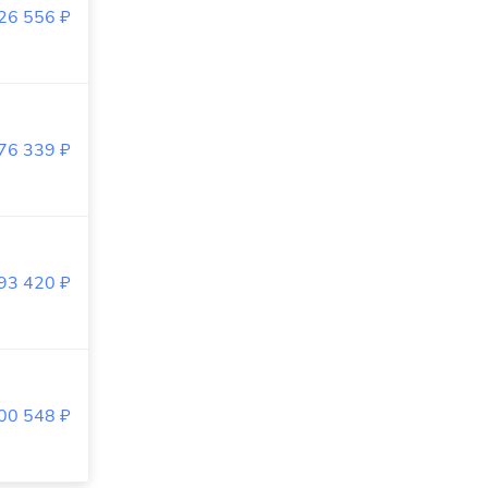
826 556
₽
576 339
₽
593 420
₽
200 548
₽