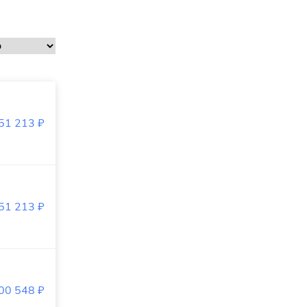
451 213
₽
451 213
₽
200 548
₽