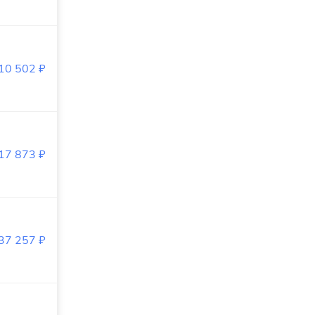
610 502
₽
417 873
₽
737 257
₽