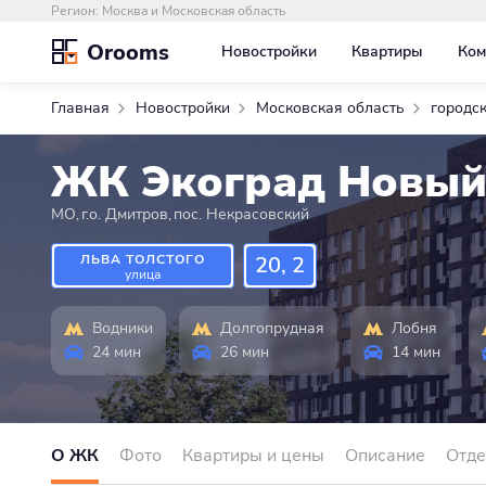
Регион:
Москва и Московская область
Orooms
Новостройки
Квартиры
Ком
Главная
Новостройки
Московская область
городс
ЖК Экоград Новый
МО
,
г.о. Дмитров
,
пос. Некрасовский
ЛЬВА ТОЛСТОГО
20, 2
улица
Водники
Долгопрудная
Лобня
24 мин
26 мин
14 мин
О ЖК
Фото
Квартиры и цены
Описание
Отде