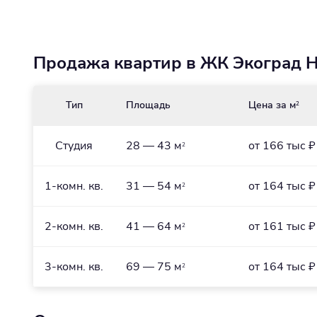
Продажа квартир в ЖК Экоград Но
Тип
Площадь
Цена за м
2
Студия
28 — 43 м
от 166 тыс ₽
2
1-комн. кв.
31 — 54 м
от 164 тыс ₽
2
2-комн. кв.
41 — 64 м
от 161 тыс ₽
2
3-комн. кв.
69 — 75 м
от 164 тыс ₽
2