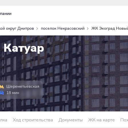
пании
кой округ Дмитров
поселок Некрасовский
ЖК Экоград Новый
 Катуар
Шереметьевская
18 мин
лка
Ход строительства
Документы
ЖК на карте
По