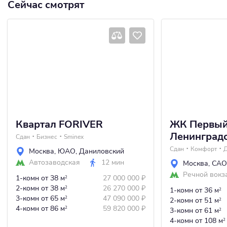
Сейчас смотрят
Квартал FORIVER
ЖК Первы
Ленинград
Сдан
Бизнес
Sminex
Сдан
Комфорт
Д
Москва
,
ЮАО
,
Даниловский
Автозаводская
12 мин
Москва
,
САО
Речной вокз
1-комн
от 38 м
27 000 000
₽
2
2-комн
от 38 м
26 270 000
₽
2
1-комн
от 36 м
2
3-комн
от 65 м
47 090 000
₽
2
2-комн
от 51 м
2
4-комн
от 86 м
59 820 000
₽
2
3-комн
от 61 м
2
4-комн
от 108 м
2