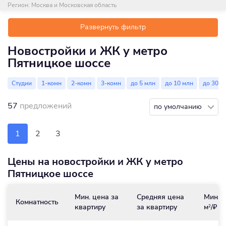
Регион:
Москва и Московская область
Развернуть фильтр
Новостройки и ЖК у метро
Пятницкое шоссе
Студии
1-комн
2-комн
3-комн
до 5 млн
до 10 млн
до 30 м
57
предложений
по умолчанию
1
2
3
Цены на новостройки и ЖК у метро
Пятницкое шоссе
Мин. цена за
Средняя цена
Мин. ц
Комнатность
квартиру
за квартиру
м
/₽
2