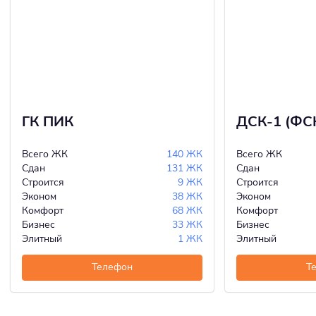
ГК ПИК
ДСК-1 (ФС
Всего ЖК
140 ЖК
Всего ЖК
Сдан
131 ЖК
Сдан
Строится
9 ЖК
Строится
Эконом
38 ЖК
Эконом
Комфорт
68 ЖК
Комфорт
Бизнес
33 ЖК
Бизнес
Элитный
1 ЖК
Элитный
Телефон
Т