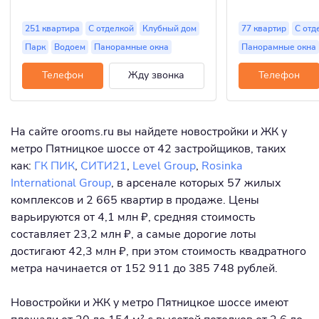
251 квартира
С отделкой
Клубный дом
77 квартир
С отд
Парк
Водоем
Панорамные окна
Панорамные окна
Телефон
Жду звонка
Телефон
На сайте orooms.ru вы найдете новостройки и ЖК у
метро Пятницкое шоссе от 42 застройщиков, таких
как:
ГК ПИК
,
СИТИ21
,
Level Group
,
Rosinka
International Group
, в арсенале которых 57 жилых
комплексов и 2 665 квартир в продаже. Цены
варьируются от 4,1 млн ₽, средняя стоимость
составляет 23,2 млн ₽, а самые дорогие лоты
достигают 42,3 млн ₽, при этом стоимость квадратного
метра начинается от 152 911 до 385 748 рублей.
Новостройки и ЖК у метро Пятницкое шоссе имеют