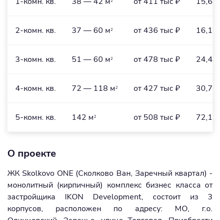
1-комн. кв.
38 — 42 м
от 411 тыс ₽
15,6 
2
2-комн. кв.
37 — 60 м
от 436 тыс ₽
16,1 
2
3-комн. кв.
51 — 60 м
от 478 тыс ₽
24,4 
2
4-комн. кв.
72 — 118 м
от 427 тыс ₽
30,7 
2
5-комн. кв.
142 м
от 508 тыс ₽
72,1 м
2
О проекте
ЖК Skolkovo ONE (Сколково Ван, Заречный квартал) -
монолитный (кирпичный) комплекс бизнес класса от
застройщика IKON Development, состоит из 3
корпусов, расположен по адресу: МО, г.о.