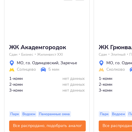
ЖК Академгородок
ЖК Грюнва
Сдан
Бизнес
Жилинвест ХХI
Сдан
Элитный
Г
МО
,
г.о. Одинцовский
,
Заречье
МО
,
г.о. Оди
Солнцево
5 мин
Сколково
1-комн
нет данных
1-комн
2-комн
нет данных
2-комн
3-комн
нет данных
3-комн
Парк
Водоем
Панорамные окна
Парк
Водоем
П
Все распродано, подобрать аналог
Все распродан