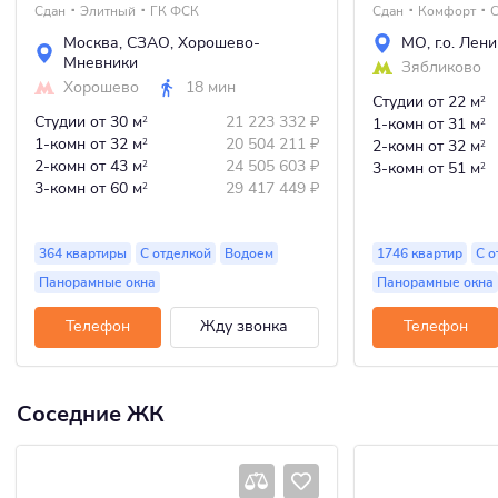
Сдан
Элитный
ГК ФСК
Сдан
Комфорт
С
Москва
,
СЗАО
,
Хорошево-
МО
,
г.о. Лен
Мневники
Зябликово
Хорошево
18 мин
Студии
от 22 м
2
Студии
от 30 м
21 223 332
₽
2
1-комн
от 31 м
2
1-комн
от 32 м
20 504 211
₽
2
2-комн
от 32 м
2
2-комн
от 43 м
24 505 603
₽
2
3-комн
от 51 м
2
3-комн
от 60 м
29 417 449
₽
2
364 квартиры
С отделкой
Водоем
1746 квартир
С о
Панорамные окна
Панорамные окна
Телефон
Жду звонка
Телефон
Соседние ЖК