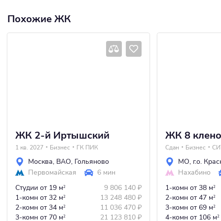
Похожие ЖК
ЖК 2-й Иртышский
ЖК 8 клен
1 кв. 2027
Бизнес
ГК ПИК
Сдан
Бизнес
СИ
Москва
,
ВАО
,
Гольяново
МО
,
г.о. Кра
Первомайская
6 мин
Нахабино
Студии
от 19 м
9 806 140
₽
1-комн
от 38 м
2
2
1-комн
от 32 м
13 248 480
₽
2-комн
от 47 м
2
2
2-комн
от 34 м
11 036 470
₽
3-комн
от 69 м
2
2
3-комн
от 70 м
21 123 810
₽
4-комн
от 106 м
2
2