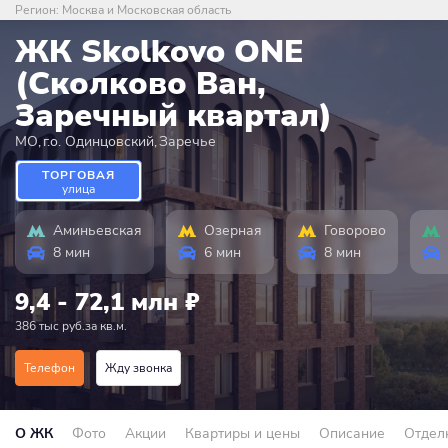
Регион:
Москва и Московская область
ЖК Skolkovo ONE
(Сколково Ван,
Заречный квартал)
МО
,
г.о. Одинцовский
,
Заречье
ТОРГОВАЯ
улица
Аминьевская
Озерная
Говорово
8 мин
6 мин
8 мин
9,4 - 72,1 млн
₽
386 тыс руб.за кв.м.
Телефон
Жду звонка
О ЖК
Фото
Акции
Квартиры и цены
Описание
Отдел