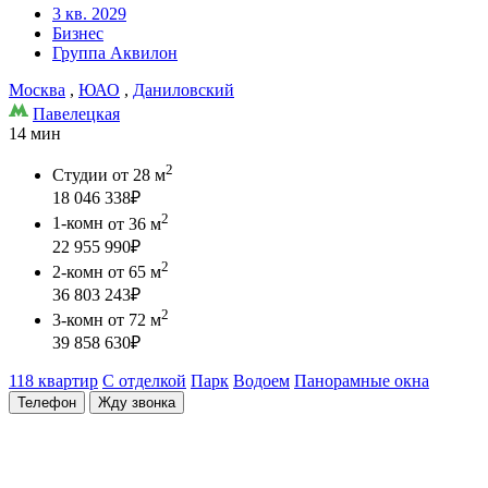
3 кв. 2029
Бизнес
Группа Аквилон
Москва
,
ЮАО
,
Даниловский
Павелецкая
14 мин
2
Студии
от 28 м
18 046 338
₽
2
1-комн
от 36 м
22 955 990
₽
2
2-комн
от 65 м
36 803 243
₽
2
3-комн
от 72 м
39 858 630
₽
118 квартир
С отделкой
Парк
Водоем
Панорамные окна
Телефон
Жду звонка