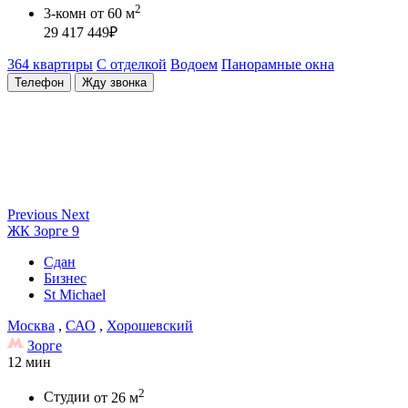
2
3-комн
от 60 м
29 417 449
₽
364 квартиры
С отделкой
Водоем
Панорамные окна
Телефон
Жду звонка
Previous
Next
ЖК Зорге 9
Сдан
Бизнес
St Michael
Москва
,
САО
,
Хорошевский
Зорге
12 мин
2
Студии
от 26 м