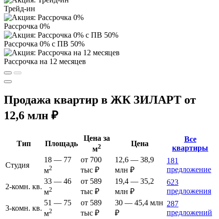
Трейд-ин
Рассрочка 0%
Рассрочка 0% с ПВ 50%
Рассрочка на 12 месяцев
Продажа квартир в ЖК ЗИЛАРТ от
12,6 млн ₽
Цена за
Все
Тип
Площадь
Цена
2
квартиры
м
18 — 77
от 700
12,6 — 38,9
181
Студия
2
предложение
тыс ₽
млн ₽
м
33 — 46
от 589
19,4 — 35,2
623
2-комн. кв.
2
предложения
тыс ₽
млн ₽
м
51 — 75
от 589
30 — 45,4 млн
287
3-комн. кв.
2
предложений
тыс ₽
₽
м