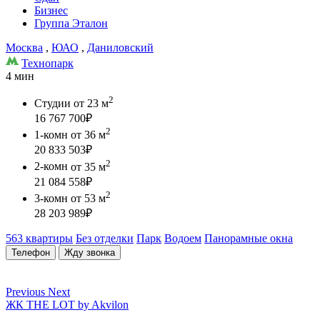
Бизнес
Группа Эталон
Москва
,
ЮАО
,
Даниловский
Технопарк
4 мин
2
Студии
от 23 м
16 767 700
₽
2
1-комн
от 36 м
20 833 503
₽
2
2-комн
от 35 м
21 084 558
₽
2
3-комн
от 53 м
28 203 989
₽
563 квартиры
Без отделки
Парк
Водоем
Панорамные окна
Телефон
Жду звонка
Previous
Next
ЖК THE LOT by Akvilon