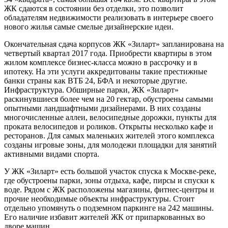
ЖК сдаются в состоянии без отделки, это позволит
обладателям недвижимости реализовать в интерьере своего
нового жилья самые смелые дизайнерские идеи.
Окончательная сдача корпусов ЖК «Зиларт» запланирована на
четвертый квартал 2017 года. Приобрести квартиры в этом
жилом комплексе бизнес-класса можно в рассрочку и в
ипотеку. На эти услуги аккредитованы такие престижные
банки страны как ВТБ 24, БФА и некоторые другие.
Инфраструктура. Обширные парки, ЖК «Зиларт»
раскинувшиеся более чем на 20 гектар, обустроены самыми
опытными ландшафтными дизайнерами. В них созданы
многочисленные аллеи, велосипедные дорожки, пункты для
проката велосипедов и роликов. Открыты несколько кафе и
ресторанов. Для самых маленьких жителей этого комплекса
созданы игровые зоны, для молодежи площадки для занятий
активными видами спорта.
У ЖК «Зиларт» есть большой участок спуска к Москве-реке,
где обустроены парки, зоны отдыха, кафе, пирсы и спуски к
воде. Рядом с ЖК расположены магазины, фитнес-центры и
прочие необходимые объекты инфраструктуры. Стоит
отдельно упомянуть о подземном паркинге на 242 машины.
Его наличие избавит жителей ЖК от припаркованных во
дворе машин.