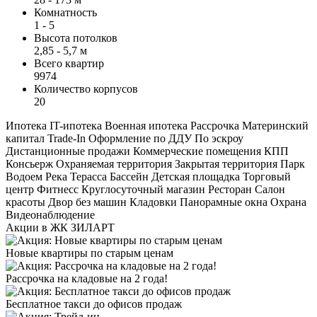
Комнатность
1 - 5
Высота потолков
2,85 - 5,7 м
Всего квартир
9974
Количество корпусов
20
Ипотека
IT-ипотека
Военная ипотека
Рассрочка
Материнский
капитал
Trade-In
Оформление по ДДУ
По эскроу
Дистанционные продажи
Коммерческие помещения
КПП
Консьерж
Охраняемая территория
Закрытая территория
Парк
Водоем
Река
Терасса
Бассейн
Детская площадка
Торговый
центр
Фитнесс
Круглосуточный магазин
Ресторан
Салон
красоты
Двор без машин
Кладовки
Панорамные окна
Охрана
Видеонаблюдение
Акции в ЖК ЗИЛАРТ
Новые квартиры по старым ценам
Рассрочка на кладовые на 2 года!
Бесплатное такси до офисов продаж