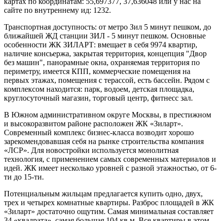
картах по координатам: 55,697377, 37,636048 или у нас на
сайте по внутреннему ид: 1232.
Транспортная доступность: от метро Зил 5 минут пешком, до
ближайшей ЖД станции ЗИЛ - 5 минут пешком. Основные
особенности ЖК ЗИЛАРТ: вмещает в себя 9974 квартир,
наличие консьержа, закрытая территория, концепция "Двор
без машин", панорамные окна, охраняемая территория по
периметру, имеется КПП, коммерческие помещения на
первых этажах, помещения с терассой, есть бассейн. Рядом с
комплексом находится: парк, водоем, детская площадка,
круглосуточный магазин, торговый центр, фитнесс зал.
В Южном административном округе Москвы, в престижном
и высокоразвитом районе расположен ЖК «Зиларт».
Современный комплекс бизнес-класса возводит хорошо
зарекомендовавшая себя на рынке строительства компания
«ЛСР». Для новостройки используется монолитная
технология, с применением самых современных материалов и
идей. ЖК имеет несколько уровней с разной этажностью, от 6-
ти до 15-ти.
Потенциальным жильцам предлагается купить одно, двух,
трех и четырех комнатные квартиры. Разброс площадей в ЖК
«Зиларт» достаточно ощутим. Самая минимальная составляет
34 «квадрата», самая большая 104 кв.м. Все квартиры в этом