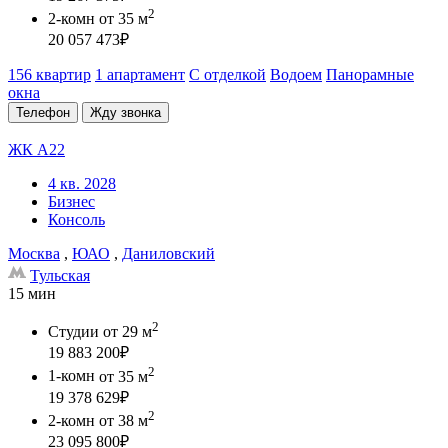
2
2-комн
от 35 м
20 057 473
₽
156 квартир
1 апартамент
С отделкой
Водоем
Панорамные
окна
Телефон
Жду звонка
ЖК А22
4 кв. 2028
Бизнес
Консоль
Москва
,
ЮАО
,
Даниловский
Тульская
15 мин
2
Студии
от 29 м
19 883 200
₽
2
1-комн
от 35 м
19 378 629
₽
2
2-комн
от 38 м
23 095 800
₽