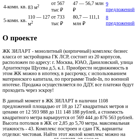
от 567
47 — 56,7 млн
9
2
4-комн. кв.
83 м
предложений
тыс ₽
₽
110 — 127
от 733
80,7 — 111,1
8
5-комн. кв.
2
предложений
тыс ₽
млн ₽
м
О проекте
ЖК ЗИЛАРТ - монолитный (кирпичный) комплекс бизнес
класса от застройщика ГК ЛСР, состоит из 20 корпусов,
расположен по адресу: г. Москва, ЮАО, Даниловский, улица
Архитектора Щусева д.5, к.1. Приобрести недвижимость в
этом ЖК можно в ипотеку, в рассрочку, с использованием
материнского капитала, по программе Trade-In, по военной
ипотеке. Продажа осуществляется по ДДУ, все платежи будут
проходить через эскроу!
В данный момент в ЖК ЗИЛАРТ в наличии 1108
предложений площадью от 18 до 127 квадратных метров и
ценами от 12 593 988 до 111 148 188 рублей, а стоимость
квадратного метра варьируется от 569 444 до 876 563 рублей.
Высота потолков в ЖК от 2,85 до 5,70 метра. максимальная
этажность - 43. Комплекс построен и сдан ГК, варианты
отделки: чистовая. Найти этот жилой комплекс можно на