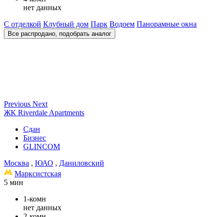
нет данных
С отделкой
Клубный дом
Парк
Водоем
Панорамные окна
Все распродано, подобрать аналог
Previous
Next
ЖК Riverdale Apartments
Сдан
Бизнес
GLINCOM
Москва
,
ЮАО
,
Даниловский
Марксистская
5 мин
1-комн
нет данных
2-комн