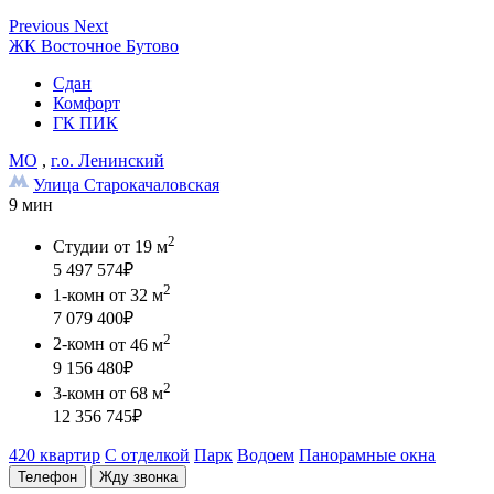
Previous
Next
ЖК Восточное Бутово
Сдан
Комфорт
ГК ПИК
МО
,
г.о. Ленинский
Улица Старокачаловская
9 мин
2
Студии
от 19 м
5 497 574
₽
2
1-комн
от 32 м
7 079 400
₽
2
2-комн
от 46 м
9 156 480
₽
2
3-комн
от 68 м
12 356 745
₽
420 квартир
С отделкой
Парк
Водоем
Панорамные окна
Телефон
Жду звонка