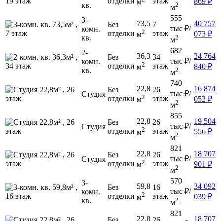
отделки
этаж
869
₽
м
кв.
2
м
555
3-
73,5
40 757
Без
7
тыс
₽/
комн.
2
отделки
этаж
073
₽
м
кв.
2
м
682
2-
36,3
24 764
Без
34
тыс
₽/
комн.
2
отделки
этаж
840
₽
м
кв.
2
м
740
22,8
16 874
Без
26
тыс
₽/
Студия
2
отделки
этаж
052
₽
м
2
м
855
22,8
19 504
Без
26
тыс
₽/
Студия
2
отделки
этаж
556
₽
м
2
м
821
22,8
18 707
Без
26
тыс
₽/
Студия
2
отделки
этаж
901
₽
м
2
м
570
3-
59,8
34 092
Без
16
тыс
₽/
комн.
2
отделки
этаж
039
₽
м
кв.
2
м
821
22,8
18 707
Без
26