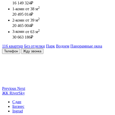
16 149 324
₽
2
1-комн
от 38 м
20 495 014
₽
2
2-комн
от 39 м
20 465 004
₽
2
3-комн
от 63 м
30 663 186
₽
116 квартир
Без отделки
Парк
Водоем
Панорамные окна
Телефон
Жду звонка
Previous
Next
ЖК RiverSky
Сдан
Бизнес
Ingrad