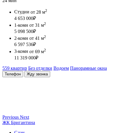
24 мин
2
Студии
от 28 м
4 653 000
₽
2
1-комн
от 31 м
5 098 500
₽
2
2-комн
от 41 м
6 597 536
₽
2
3-комн
от 69 м
11 319 000
₽
559 квартир
Без отделки
Водоем
Панорамные окна
Телефон
Жду звонка
Previous
Next
ЖК Бригантина
Сдан