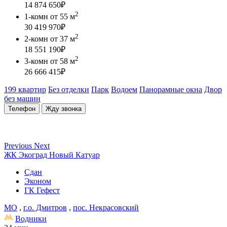
14 874 650
₽
2
1-комн
от 55 м
30 419 970
₽
2
2-комн
от 37 м
18 551 190
₽
2
3-комн
от 58 м
26 666 415
₽
199 квартир
Без отделки
Парк
Водоем
Панорамные окна
Двор
без машин
Телефон
Жду звонка
Previous
Next
ЖК Экоград Новый Катуар
Сдан
Эконом
ГК Гефест
МО
,
г.о. Дмитров
,
пос. Некрасовский
Водники