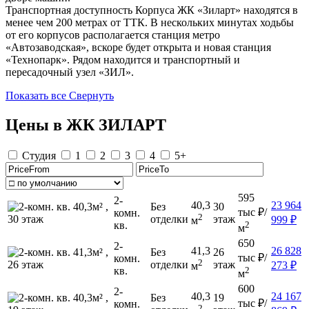
Транспортная доступность Корпуса ЖК «Зиларт» находятся в
менее чем 200 метрах от ТТК. В нескольких минутах ходьбы
от его корпусов располагается станция метро
«Автозаводская», вскоре будет открыта и новая станция
«Технопарк». Рядом находится и транспортный и
пересадочный узел «ЗИЛ».
Показать все
Свернуть
Цены в ЖК ЗИЛАРТ
Студия
1
2
3
4
5+
595
2-
40,3
23 964
Без
30
тыс
₽/
комн.
2
отделки
этаж
999
₽
м
кв.
2
м
650
2-
41,3
26 828
Без
26
тыс
₽/
комн.
2
отделки
этаж
273
₽
м
кв.
2
м
600
2-
40,3
24 167
Без
19
тыс
₽/
комн.
2