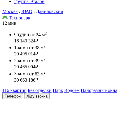
Группа Эталон
Москва
,
ЮАО
,
Даниловский
Технопарк
12 мин
2
Студии
от 24 м
16 149 324
₽
2
1-комн
от 38 м
20 495 014
₽
2
2-комн
от 39 м
20 465 004
₽
2
3-комн
от 63 м
30 663 186
₽
116 квартир
Без отделки
Парк
Водоем
Панорамные окна
Телефон
Жду звонка