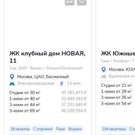
ЖК клубный дом НОВАЯ,
ЖК Южные
11
Сдан
Комфорт
Г
2 кв. 2029
Бизнес
Element Development
Москва
,
ЮЗ
Бунинская а
Москва
,
ЦАО
,
Басманный
Электрозаводская
13 мин
Студии
от 21 м
2
1-комн
от 29 м
2
Студии
от 30 м
30 181 473
₽
2
2-комн
от 35 м
2
1-комн
от 40 м
32 844 343
₽
2
3-комн
от 54 м
2
2-комн
от 44 м
37 221 645
₽
2
3-комн
от 69 м
46 039 554
₽
2
18 квартир
С отделкой
Парк
Водоем
194 квартиры
С 