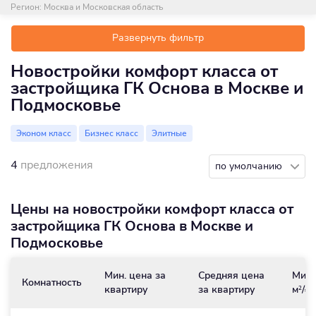
Регион:
Москва и Московская область
Развернуть фильтр
Новостройки комфорт класса от
застройщика ГК Основа в Москве и
Подмосковье
Эконом класс
Бизнес класс
Элитные
4
предложения
по умолчанию
Цены на новостройки комфорт класса от
застройщика ГК Основа в Москве и
Подмосковье
Мин. цена за
Средняя цена
Мин.
Комнатность
квартиру
за квартиру
м
/₽
2