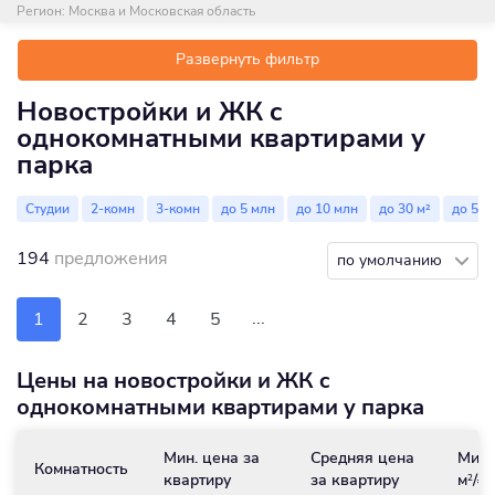
Регион:
Москва и Московская область
Развернуть фильтр
Новостройки и ЖК c
однокомнатными квартирами у
парка
Студии
2-комн
3-комн
до 5 млн
до 10 млн
до 30 м²
до 50 
194
предложения
по умолчанию
...
1
2
3
4
5
Цены на новостройки и ЖК c
однокомнатными квартирами у парка
Мин. цена за
Средняя цена
Мин.
Комнатность
квартиру
за квартиру
м
/₽
2