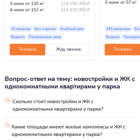
3-комн
от 57 м
2
3-комн
от 120 м
274 190 000
₽
2
4-комн
от 152 м
414 620 000
₽
2
15 квартир
Без отделки
Клубный дом
243 квартиры
Бе
Водоем
Панорамные окна
Водоем
Панорам
Телефон
Жду звонка
Телефон
Вопрос-ответ на тему: новостройки и ЖК c
однокомнатными квартирами у парка
Сколько стоят новостройки и ЖК c
однокомнатными квартирами у парка?
Какие площади имеют жилые комплексы и ЖК c
однокомнатными квартирами у парка?