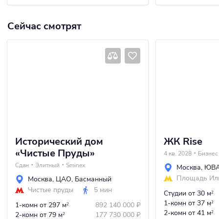
Сейчас смотрят
Исторический дом
ЖК Rise
«Чистые Пруды»
4 кв. 2028
Бизнес
Сдан
Элитный
Sminex
Москва
,
ЮВ
Площадь Ил
Москва
,
ЦАО
,
Басманный
Чистые пруды
5 мин
Студии
от 30 м
2
1-комн
от 37 м
2
1-комн
от 297 м
892 140 000
₽
2
2-комн
от 41 м
2
2-комн
от 79 м
177 730 000
₽
2