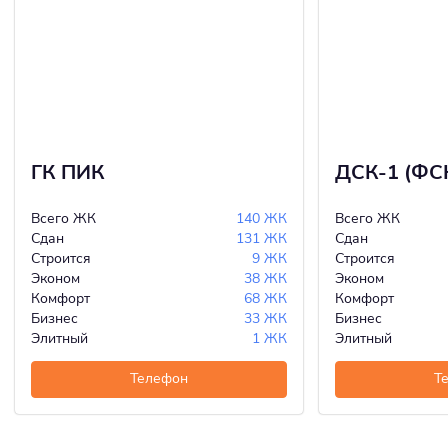
ГК ПИК
ДСК-1 (ФС
Всего ЖК
140 ЖК
Всего ЖК
Сдан
131 ЖК
Сдан
Строится
9 ЖК
Строится
Эконом
38 ЖК
Эконом
Комфорт
68 ЖК
Комфорт
Бизнес
33 ЖК
Бизнес
Элитный
1 ЖК
Элитный
Телефон
Т