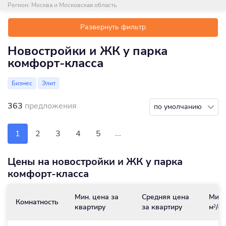
Регион:
Москва и Московская область
Развернуть фильтр
Новостройки и ЖК у парка
комфорт-класса
Бизнес
Элит
363
предложения
по умолчанию
...
1
2
3
4
5
Цены на новостройки и ЖК у парка
комфорт-класса
Мин. цена за
Средняя цена
Мин.
Комнатность
квартиру
за квартиру
м
/₽
2