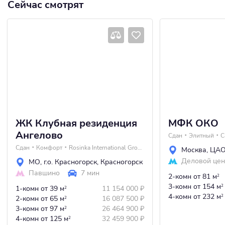
Сейчас смотрят
ЖК Клубная резиденция
МФК ОКО
Ангелово
Сдан
Элитный
C
Сдан
Комфорт
Rosinka International Group
Москва
,
ЦА
Деловой цен
МО
,
г.о. Красногорск
,
Красногорск
Павшино
7 мин
2-комн
от 81 м
2
3-комн
от 154 м
2
1-комн
от 39 м
11 154 000
₽
2
4-комн
от 232 м
2
2-комн
от 65 м
16 087 500
₽
2
3-комн
от 97 м
26 464 900
₽
2
4-комн
от 125 м
32 459 900
₽
2