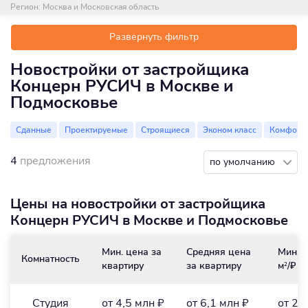
Регион:
Москва и Московская область
Развернуть фильтр
Новостройки от застройщика
Концерн РУСИЧ в Москве и
Подмосковье
Сданные
Проектируемые
Строящиеся
Эконом класс
Комфорт 
4
предложения
по умолчанию
Цены на новостройки от застройщика
Концерн РУСИЧ в Москве и Подмосковье
Мин. цена за
Средняя цена
Мин. ц
Комнатность
квартиру
за квартиру
м
/₽
2
Студия
от 4,5 млн ₽
от 6,1 млн ₽
от 24