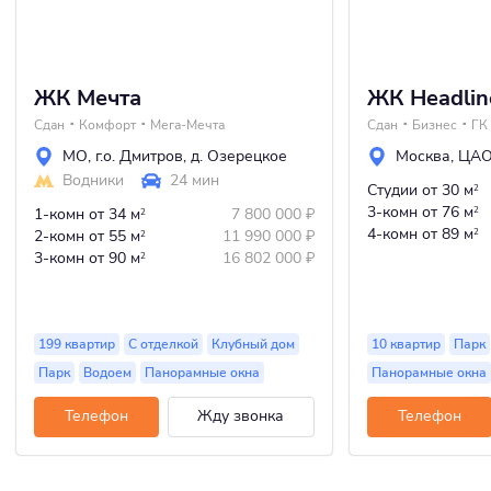
ЖК Мечта
ЖК Headlin
Сдан
Комфорт
Мега-Мечта
Сдан
Бизнес
ГК
МО
,
г.о. Дмитров
,
д. Озерецкое
Москва
,
ЦА
Водники
24 мин
Студии
от 30 м
2
3-комн
от 76 м
1-комн
от 34 м
7 800 000
₽
2
2
4-комн
от 89 м
2-комн
от 55 м
11 990 000
₽
2
2
3-комн
от 90 м
16 802 000
₽
2
199 квартир
С отделкой
Клубный дом
10 квартир
Парк
Парк
Водоем
Панорамные окна
Панорамные окна
Телефон
Жду звонка
Телефон