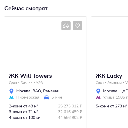
Сейчас смотрят
ЖК Will Towers
ЖК Lucky
Сдан
Бизнес
УЭЗ
Сдан
Элитный
V
Москва
,
ЗАО
,
Раменки
Москва
,
ЦА
Пионерская
5 мин
Улица 1905 
2-комн
от 48 м
25 273 012
₽
5-комн
от 273 м
2
2
3-комн
от 71 м
32 616 459
₽
2
4-комн
от 100 м
44 556 902
₽
2