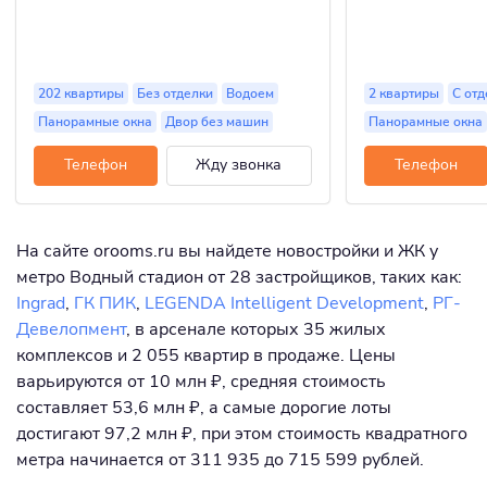
202 квартиры
Без отделки
Водоем
2 квартиры
С отд
Панорамные окна
Двор без машин
Панорамные окна
Телефон
Жду звонка
Телефон
На сайте orooms.ru вы найдете новостройки и ЖК у
метро Водный стадион от 28 застройщиков, таких как:
Ingrad
,
ГК ПИК
,
LEGENDA Intelligent Development
,
РГ-
Девелопмент
, в арсенале которых 35 жилых
комплексов и 2 055 квартир в продаже. Цены
варьируются от 10 млн ₽, средняя стоимость
составляет 53,6 млн ₽, а самые дорогие лоты
достигают 97,2 млн ₽, при этом стоимость квадратного
метра начинается от 311 935 до 715 599 рублей.