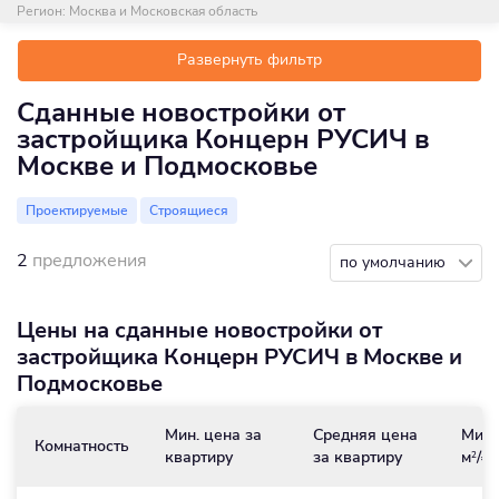
Регион:
Москва и Московская область
Развернуть фильтр
Сданные новостройки от
застройщика Концерн РУСИЧ в
Москве и Подмосковье
Проектируемые
Строящиеся
2
предложения
по умолчанию
Цены на сданные новостройки от
застройщика Концерн РУСИЧ в Москве и
Подмосковье
Мин. цена за
Средняя цена
Мин.
Комнатность
квартиру
за квартиру
м
/₽
2