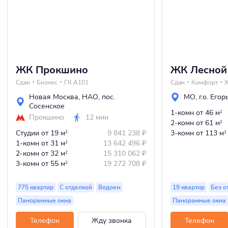
ЖК Прокшино
ЖК Лесной
Сдан
Бизнес
ГК А101
Сдан
Комфорт
Новая Москва
,
НАО
,
пос.
МО
,
г.о. Его
Сосенское
1-комн
от 46 м
2
Прокшино
12 мин
2-комн
от 61 м
2
Студии
от 19 м
9 841 238
₽
3-комн
от 113 м
2
2
1-комн
от 31 м
13 642 496
₽
2
2-комн
от 32 м
15 310 062
₽
2
3-комн
от 55 м
19 272 708
₽
2
775 квартир
С отделкой
Водоем
19 квартир
Без о
Панорамные окна
Панорамные окна
Телефон
Жду звонка
Телефон