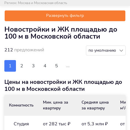
Регион:
Москва и Московская область
Развернуть фильтр
Новостройки и ЖК площадью до
100 м в Московской области
212
предложений
по умолчанию
...
1
2
3
4
5
Цены на новостройки и ЖК площадью до
100 м в Московской области
Мин. цена за
Средняя цена
Мин.
Комнатность
квартиру
за квартиру
м
/₽
2
Студия
от 282 тыс ₽
от 5,3 млн ₽
от 1