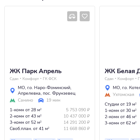
ЖК Парк Апрель
ЖК Белая Д
Сдан
Комфорт
ГК ФСК
Сдан
Комфорт
МО
,
г.о. Наро-Фоминский
,
МО
,
г.о. Кот
Апрелевка
,
пос. Фрунзевец
Ухтомская
Санино
19 мин
Студии
от 19 м
2
1-комн
от 28 м
5 753 090
₽
2
1-комн
от 30 м
2
2-комн
от 43 м
10 437 000
₽
2
2-комн
от 46 м
2
3-комн
от 52 м
14 291 200
₽
2
3-комн
от 62 м
2
Своб.план.
от 41 м
11 668 860
₽
2