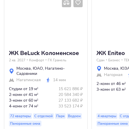
ЖК BeLuck Коломенское
ЖК Eniteo
2 кв. 2027
Комфорт
ГК Гранель
Сдан
Бизнес
TE
Москва
,
ЮАО
,
Нагатино-
Москва
,
ЮЗ
Садовники
Нагорная
Нагатинская
14 мин
2-комн
от 46 м
2
Студии
от 19 м
15 621 886
₽
2
3-комн
от 63 м
2
2-комн
от 41 м
20 584 340
₽
2
3-комн
от 60 м
27 133 682
₽
2
4-комн
от 74 м
33 523 174
₽
2
72 квартиры
С отделкой
Парк
Водоем
4 квартиры
С отд
Панорамные окна
Панорамные окна