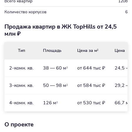
Всего квартир
1208
Количество корпусов
6
Продажа квартир в ЖК TopHills от 24,5
млн ₽
Тип
Площадь
Цена за м
Цена
2
2-комн. кв.
38 — 60 м
от 644 тыс ₽
24,5 — 
2
3-комн. кв.
50 — 98 м
от 584 тыс ₽
29,2 — 
2
4-комн. кв.
126 м
от 530 тыс ₽
66,7 мл
2
О проекте