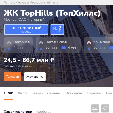
Регион:
Москва и Московская область
ЖК TopHills (ТопХиллc)
Москва
,
ЮАО
,
Нагорный
к. 2
ЭЛЕКТРОЛИТНЫЙ
проезд
стр. 7
Нагорная
Нагатинская
Крымская
4 мин
20 мин
4 мин
30 мин
24,5 - 66,7 млн
₽
529 тыс руб.за кв.м.
Телефон
Жду звонка
О ЖК
Фото
Квартиры и цены
Описание
Отделка
Ход
Характеристики
Удобства