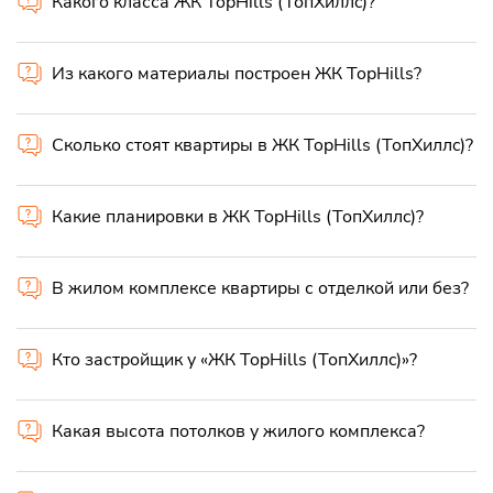
Какого класса ЖК TopHills (ТопХиллc)?
Из какого материалы построен ЖК TopHills?
Сколько стоят квартиры в ЖК TopHills (ТопХиллc)?
Какие планировки в ЖК TopHills (ТопХиллc)?
В жилом комплексе квартиры с отделкой или без?
Кто застройщик у «ЖК TopHills (ТопХиллc)»?
Какая высота потолков у жилого комплекса?