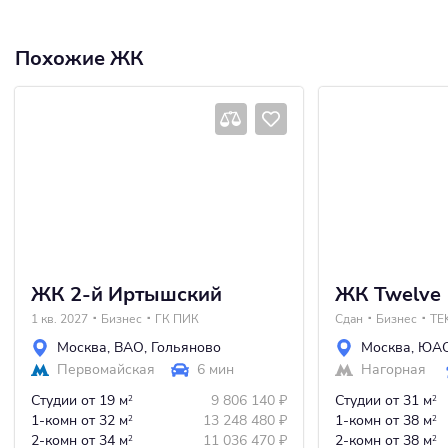
Похожие ЖК
ЖК 2-й Иртышский
ЖК Twelve
1 кв. 2027
Бизнес
ГК ПИК
Сдан
Бизнес
TE
Москва
,
ВАО
,
Гольяново
Москва
,
ЮА
Первомайская
6 мин
Нагорная
Студии
от 19 м
9 806 140
₽
Студии
от 31 м
2
2
1-комн
от 32 м
13 248 480
₽
1-комн
от 38 м
2
2
2-комн
от 34 м
11 036 470
₽
2-комн
от 38 м
2
2