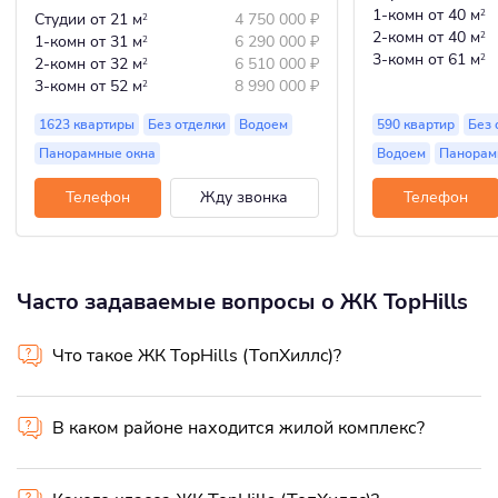
1-комн
от 40 м
2
Студии
от 21 м
4 750 000
₽
2
2-комн
от 40 м
2
1-комн
от 31 м
6 290 000
₽
2
3-комн
от 61 м
2
2-комн
от 32 м
6 510 000
₽
2
3-комн
от 52 м
8 990 000
₽
2
1623 квартиры
Без отделки
Водоем
590 квартир
Без 
Панорамные окна
Водоем
Панорам
Телефон
Жду звонка
Телефон
Часто задаваемые вопросы о ЖК TopHills
Что такое ЖК TopHills (ТопХиллc)?
В каком районе находится жилой комплекс?