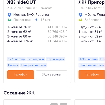
ЖК hideOUT
ЖК Пригор
2 кв. 2028
Элитный
Dominanta
Сдан
Комфорт
С
Москва
,
ЗАО
,
Раменки
МО
,
г.о. Лен
Поклонная
15 мин
Зябликово
1-комн
от 36 м
41 010 100
₽
Студии
от 22 м
2
2
2-комн
от 62 м
59 766 425
₽
1-комн
от 31 м
2
2
3-комн
от 80 м
80 146 396
₽
2-комн
от 32 м
2
2
4-комн
от 126 м
111 344 400
₽
3-комн
от 51 м
2
2
127 квартир
Без отделки
Клубный дом
1746 квартир
С о
Водоем
Панорамные окна
Панорамные окна
Телефон
Жду звонка
Телефон
Соседние ЖК