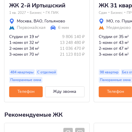
ЖК 2-й Иртышский
ЖК 31 квар
1 кв. 2027
Бизнес
ГК ПИК
Сдан
Бизнес
ПР
Москва
,
ВАО
,
Гольяново
МО
,
г.о. Пуш
Первомайская
6 мин
Медведково
Студии
от 19 м
9 806 140
₽
Студии
от 35 м
2
2
1-комн
от 32 м
13 248 480
₽
1-комн
от 43 м
2
2
2-комн
от 34 м
11 036 470
₽
2-комн
от 47 м
2
2
3-комн
от 70 м
21 123 810
₽
3-комн
от 64 м
2
2
484 квартиры
С отделкой
98 квартир
Без о
Панорамные окна
Панорамные окна
Телефон
Жду звонка
Телефон
Рекомендуемые ЖК