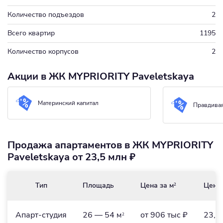
Количество подъездов
2
Всего квартир
1195
Количество корпусов
2
Акции в ЖК MYPRIORITY Paveletskaya
Материнский капитал
Правдивая
Продажа апартаментов в ЖК MYPRIORITY
Paveletskaya от 23,5 млн ₽
Тип
Площадь
Цена за м
Цена
2
Апарт-студия
26 — 54 м
от 906 тыс ₽
23,5
2