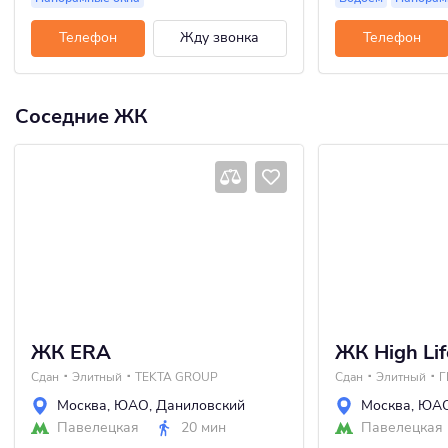
Телефон
Жду звонка
Телефон
Соседние ЖК
ЖК ERA
ЖК High Lif
Сдан
Элитный
TEKTA GROUP
Сдан
Элитный
Г
Москва
,
ЮАО
,
Даниловский
Москва
,
ЮА
Павелецкая
20 мин
Павелецкая