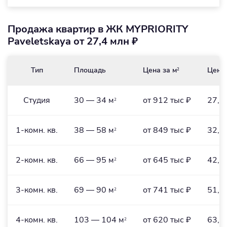
Продажа квартир в ЖК MYPRIORITY
Paveletskaya от 27,4 млн ₽
Тип
Площадь
Цена за м
Цена
2
Студия
30 — 34 м
от 912 тыс ₽
27,4
2
1-комн. кв.
38 — 58 м
от 849 тыс ₽
32,3
2
2-комн. кв.
66 — 95 м
от 645 тыс ₽
42,6
2
3-комн. кв.
69 — 90 м
от 741 тыс ₽
51,1
2
4-комн. кв.
103 — 104 м
от 620 тыс ₽
63,9
2