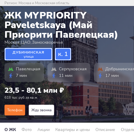
Регион:
Москва и Московская область
ЖК MYPRIORITY
Paveletskaya (Май
Приорити Павелецкая)
Москва
,
ЦАО
,
Замоскворечье
ДУБИНИНСКАЯ
к. 1
улица
Павелецкая
Серпуховская
Добрынинска
7 мин
11 мин
17 мин
23,5 - 80,1 млн
₽
618 тыс руб.за кв.м.
Телефон
Жду звонка
О ЖК
Фото
Акции
Квартиры и цены
Описание
Отдел