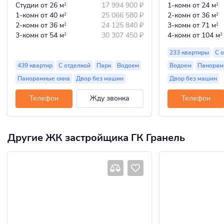
Студии
от 26 м
17 994 900
₽
1-комн
от 24 м
2
2
1-комн
от 40 м
25 066 580
₽
2-комн
от 36 м
2
2
2-комн
от 36 м
24 125 840
₽
3-комн
от 71 м
2
2
3-комн
от 54 м
30 307 450
₽
4-комн
от 104 м
2
2
233 квартиры
С 
439 квартир
С отделкой
Парк
Водоем
Водоем
Панорам
Панорамные окна
Двор без машин
Двор без машин
Телефон
Жду звонка
Телефон
Другие ЖК застройщика ГК Гранель