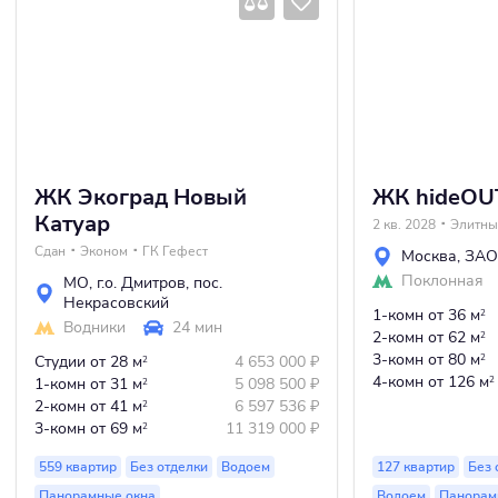
ЖК Экоград Новый
ЖК hideOU
Катуар
2 кв. 2028
Элитны
Сдан
Эконом
ГК Гефест
Москва
,
ЗАО
Поклонная
МО
,
г.о. Дмитров
,
пос.
Некрасовский
1-комн
от 36 м
2
Водники
24 мин
2-комн
от 62 м
2
3-комн
от 80 м
Студии
от 28 м
4 653 000
₽
2
2
4-комн
от 126 м
1-комн
от 31 м
5 098 500
₽
2
2
2-комн
от 41 м
6 597 536
₽
2
3-комн
от 69 м
11 319 000
₽
2
559 квартир
Без отделки
Водоем
127 квартир
Без 
Панорамные окна
Водоем
Панорам