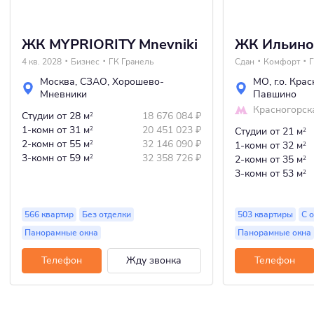
ЖК MYPRIORITY Mnevniki
ЖК Ильино
4 кв. 2028
Бизнес
ГК Гранель
Сдан
Комфорт
Г
Москва
,
СЗАО
,
Хорошево-
МО
,
г.о. Кра
Мневники
Павшино
Красногорск
Студии
от 28 м
18 676 084
₽
2
1-комн
от 31 м
20 451 023
₽
2
Студии
от 21 м
2
2-комн
от 55 м
32 146 090
₽
2
1-комн
от 32 м
2
3-комн
от 59 м
32 358 726
₽
2
2-комн
от 35 м
2
3-комн
от 53 м
2
566 квартир
Без отделки
503 квартиры
С 
Панорамные окна
Панорамные окна
Телефон
Жду звонка
Телефон