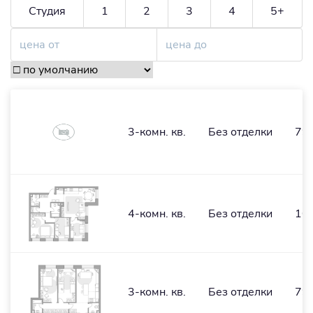
Студия
1
2
3
4
5+
3-комн. кв.
Без отделки
79,
4-комн. кв.
Без отделки
103
3-комн. кв.
Без отделки
79,