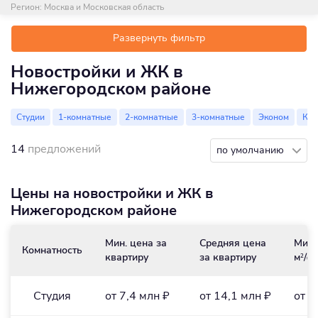
Регион:
Москва и Московская область
Развернуть фильтр
Новостройки и ЖК в
Нижегородском районе
Студии
1-комнатные
2-комнатные
3-комнатные
Эконом
Ко
14
предложений
по умолчанию
Цены на новостройки и ЖК в
Нижегородском районе
Мин. цена за
Средняя цена
Мин.
Комнатность
квартиру
за квартиру
м
/₽
2
Студия
от 7,4 млн ₽
от 14,1 млн ₽
от 4