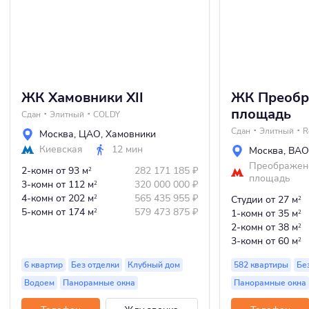
ЖК Хамовники XII
ЖК Преобр
площадь
Сдан
Элитный
COLDY
Сдан
Элитный
R
Москва
,
ЦАО
,
Хамовники
Киевская
12 мин
Москва
,
ВАО
Преображен
2-комн
от 93 м
282 171 185
₽
2
площадь
3-комн
от 112 м
320 000 000
₽
2
4-комн
от 202 м
565 435 955
₽
2
Студии
от 27 м
2
5-комн
от 174 м
579 473 875
₽
2
1-комн
от 35 м
2
2-комн
от 38 м
2
3-комн
от 60 м
2
6 квартир
Без отделки
Клубный дом
582 квартиры
Бе
Водоем
Панорамные окна
Панорамные окна