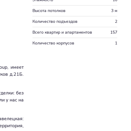
Высота потолков
3 м
Количество подъездов
2
Всего квартир и апартаментов
157
Количество корпусов
1
oup, имеет
ков д.21Б.
делки: без
и у нас на
авелецкая:
рритория,