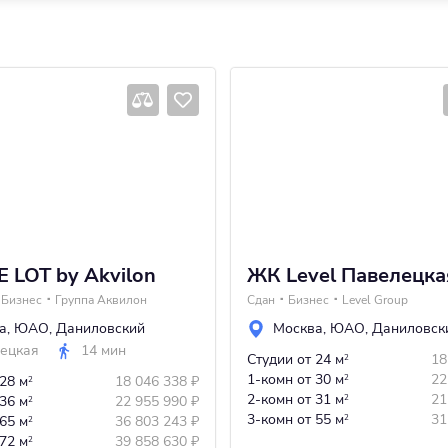
 LOT by Akvilon
ЖК Level Павелецка
Бизнес
Группа Аквилон
Сдан
Бизнес
Level Group
а
,
ЮАО
,
Даниловский
Москва
,
ЮАО
,
Даниловск
ецкая
14 мин
Студии
от 24 м
18
2
1-комн
от 30 м
22
 28 м
18 046 338
₽
2
2
2-комн
от 31 м
21
 36 м
22 955 990
₽
2
2
3-комн
от 55 м
31
 65 м
36 803 243
₽
2
2
 72 м
39 858 630
₽
2