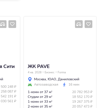
я Сити
ЖК PAVE
Ж
4 кв. 2028
Бизнес
Forma
4 
ий
Москва
,
ЮАО
,
Даниловский
Автозаводская
16 мин
 500 248
₽
 258 087
₽
1-комн
от 37 м
20 782 953
₽
Ст
2
 542 191
₽
Студии
от 29 м
18 552 170
₽
1-
2
 030 561
₽
1-комн
от 33 м
19 267 375
₽
2-
2
2-комн
от 35 м
20 057 473
₽
3-
2