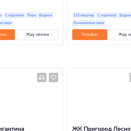
р
С отделкой
Парк
Водоем
215 квартир
С отделкой
Водое
е окна
Панорамные окна
фон
Жду звонка
Телефон
Жду з
игантина
ЖК Пригород Лесно