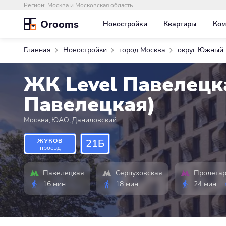
Регион:
Москва и Московская область
Orooms
Новостройки
Квартиры
Ком
Главная
Новостройки
город Москва
округ Южный
ЖК Level Павелецк
Павелецкая)
Москва
,
ЮАО
,
Даниловский
ЖУКОВ
21Б
проезд
Павелецкая
Серпуховская
Пролетар
16 мин
18 мин
24 мин