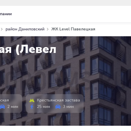
пании
район Даниловский
ЖК Level Павелецкая
ая (Левел
ская
Крестьянская застава
2 мин
25 мин
3 мин