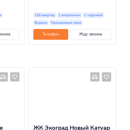
м
156 квартир
1 апартамент
С отделкой
15
Водоем
Панорамные окна
П
вонка
Телефон
Жду звонка
е
ЖК Экоград Новый Катуар
Ж