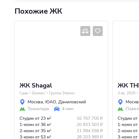
Похожие ЖК
ЖК Shagal
ЖК THE
Сдан
Бизнес
Группа Эталон
3 кв. 2029
Москва
,
ЮАО
,
Даниловский
Москв
Технопарк
4 мин
Павел
Студии
от 23 м
16 767 700
₽
Студии
от
2
1-комн
от 36 м
20 833 503
₽
1-комн
от
2
2-комн
от 35 м
21 084 558
₽
2-комн
от
2
3-комн
от 53 м
28 203 989
₽
3-комн
от
2