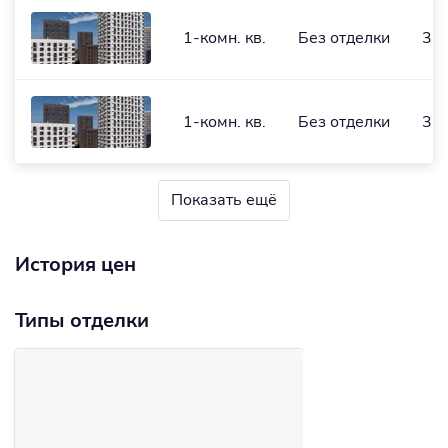
1-комн. кв.
Без отделки
37
1-комн. кв.
Без отделки
37,
Показать ещё
История цен
Типы отделки