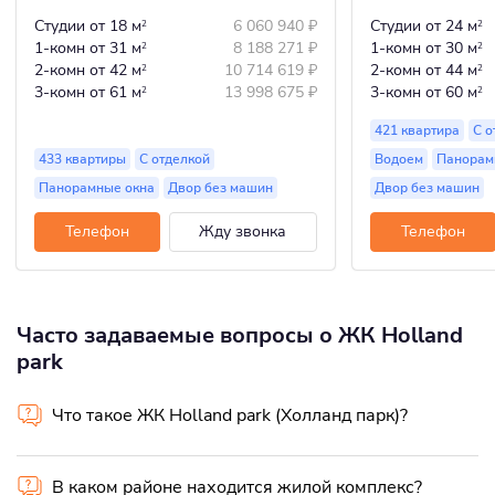
Студии
от 18 м
6 060 940
₽
Студии
от 24 м
2
2
1-комн
от 31 м
8 188 271
₽
1-комн
от 30 м
2
2
2-комн
от 42 м
10 714 619
₽
2-комн
от 44 м
2
2
3-комн
от 61 м
13 998 675
₽
3-комн
от 60 м
2
2
421 квартира
С о
433 квартиры
С отделкой
Водоем
Панорам
Панорамные окна
Двор без машин
Двор без машин
Телефон
Жду звонка
Телефон
Часто задаваемые вопросы о ЖК Holland
park
Что такое ЖК Holland park (Холланд парк)?
В каком районе находится жилой комплекс?