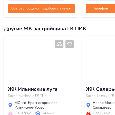
Все распродано, подобрать аналог
Телефон
Другие ЖК застройщика ГК ПИК
ЖК Ильинские луга
ЖК Саларь
Сдан
Комфорт
ГК ПИК
Сдан
Бизнес
ГК
МО
,
г.о. Красногорск
,
пос.
Новая Моск
Ильинское-Усово
Саларьево
Пенягино
14 мин
Прокшино