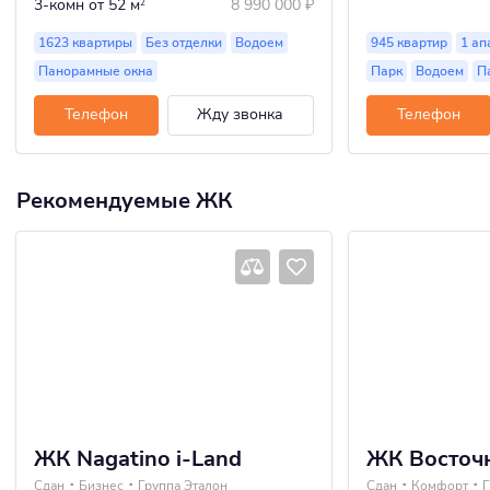
3-комн
от 52 м
8 990 000
₽
2
1623 квартиры
Без отделки
Водоем
945 квартир
1 ап
Панорамные окна
Парк
Водоем
П
Телефон
Жду звонка
Телефон
Рекомендуемые ЖК
ЖК Nagatino i-Land
ЖК Восточ
Сдан
Бизнес
Группа Эталон
Сдан
Комфорт