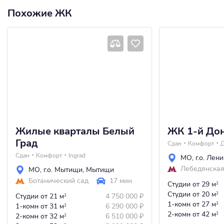
Похожие ЖК
Жилые кварталы Белый
ЖК 1-й До
Град
Сдан
Комфорт
Д
Сдан
Комфорт
Ingrad
МО
,
г.о. Лен
Лебедянска
МО
,
г.о. Мытищи
,
Мытищи
Ботанический сад
17 мин
Студии
от 29 м
2
Студии
от 20 м
2
Студии
от 21 м
4 750 000
₽
2
1-комн
от 27 м
2
1-комн
от 31 м
6 290 000
₽
2
2-комн
от 42 м
2
2-комн
от 32 м
6 510 000
₽
2