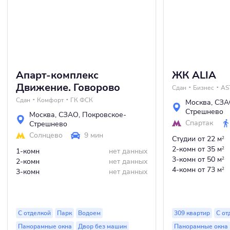
Апарт-комплекс
ЖК ALIA
Движение. Говорово
Сдан
Бизнес
AS
Сдан
Комфорт
ГК ФСК
Москва
,
СЗА
Стрешнево
Москва
,
СЗАО
,
Покровское-
Спартак
Стрешнево
Солнцево
9 мин
Студии
от 22 м
2
2-комн
от 35 м
2
1-комн
нет данных
3-комн
от 50 м
2
2-комн
нет данных
4-комн
от 73 м
2
3-комн
нет данных
С отделкой
Парк
Водоем
309 квартир
С от
Панорамные окна
Двор без машин
Панорамные окна