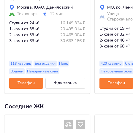
Москва
,
ЮАО
,
Даниловский
МО
,
г.о. Лен
Технопарк
12 мин
Улица
Старокачало
Студии
от 24 м
16 149 324
₽
2
Студии
от 19 м
1-комн
от 38 м
20 495 014
₽
2
2
1-комн
от 32 м
2-комн
от 39 м
20 465 004
₽
2
2
2-комн
от 46 м
3-комн
от 63 м
30 663 186
₽
2
2
3-комн
от 68 м
2
116 квартир
Без отделки
Парк
420 квартир
С от
Водоем
Панорамные окна
Панорамные окна
Телефон
Жду звонка
Телефон
Соседние ЖК