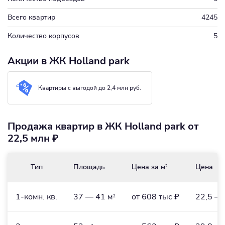
Всего квартир
4245
Количество корпусов
5
Акции в ЖК Holland park
Квартиры с выгодой до 2,4 млн руб.
Продажа квартир в ЖК Holland park от
22,5 млн ₽
Тип
Площадь
Цена за м
Цена
2
1-комн. кв.
37 — 41 м
от 608 тыс ₽
22,5 — 
2