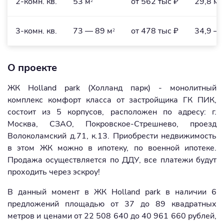
2-комн. кв.
53 м
от 562 тыс ₽
29,8 мл
2
3-комн. кв.
73 — 89 м
от 478 тыс ₽
34,9 — 
2
О проекте
ЖК Holland park (Холланд парк) - монолитный
комплекс комфорт класса от застройщика ГК ПИК,
состоит из 5 корпусов, расположен по адресу: г.
Москва, СЗАО, Покровское-Стрешнево, проезд
Волоколамский д.71, к.13. Приобрести недвижимость
в этом ЖК можно в ипотеку, по военной ипотеке.
Продажа осуществляется по ДДУ, все платежи будут
проходить через эскроу!
В данный момент в ЖК Holland park в наличии 6
предложений площадью от 37 до 89 квадратных
метров и ценами от 22 508 640 до 40 961 660 рублей,