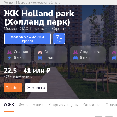
Регион:
Москва и Московская область
ЖК Holland park
(Холланд парк)
Москва
,
СЗАО
,
Покровское-Стрешнево
71
ВОЛОКОЛАМСКИЙ
проезд
к. 13
Спартак
Стрешнево
Сходненская
6 мин
5 мин
6 мин
22,5 - 41 млн
₽
475 тыс руб.за кв.м.
Телефон
Жду звонка
О ЖК
Фото
Акции
Квартиры и цены
Описание
Отдел